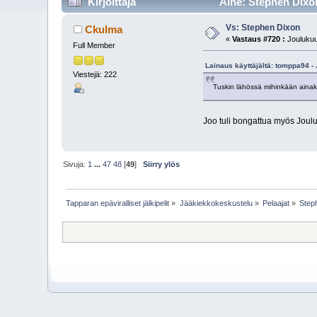
Kirjoittaja
Aihe: Stephen Dixon
Vs: Stephen Dixon
Ckulma
«
Vastaus #720 :
Joulukuu
Full Member
Lainaus käyttäjältä: tomppa94 -
Viestejä: 222
Tuskin lähössä mihinkään ainakaa
Joo tuli bongattua myös Joulu
Sivuja:
1
...
47
48
[
49
]
Siirry ylös
Tapparan epäviralliset jälkipelit
»
Jääkiekkokeskustelu
»
Pelaajat
»
Step