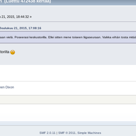
 (Luettu 472438 kertaa)
 21, 2015, 18:44:32 »
 Joulukuu 21, 2015, 17:08:16
n vielä. Poseerasi keskustorilla. Ellei sitten mene toiseen liigaseuraan. Vaikka eihän tosta mitä
torilta
hen Dixon
SMF 2.0.11
|
SMF © 2011
,
Simple Machines