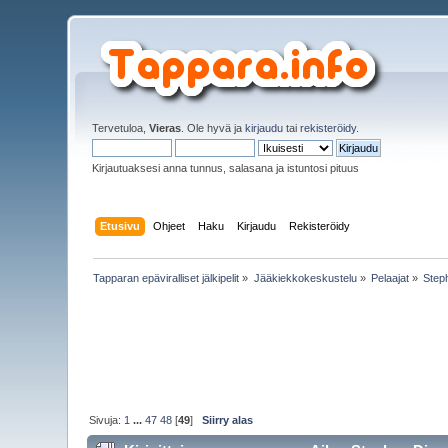
Tervetuloa,
Vieras
. Ole hyvä ja
kirjaudu
tai
rekisteröidy
.
Kirjautuaksesi anna tunnus, salasana ja istuntosi pituus
Etusivu
Ohjeet
Haku
Kirjaudu
Rekisteröidy
Tapparan epäviralliset jälkipelit
»
Jääkiekkokeskustelu
»
Pelaajat
»
Step
Sivuja:
1
...
47
48
[
49
]
Siirry alas