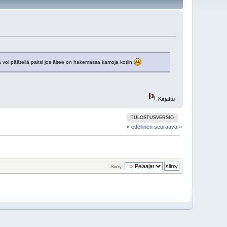
ä voi päätellä paitsi jos äitee on hakemassa kamoja kotiin
Kirjattu
TULOSTUSVERSIO
« edellinen
seuraava »
Siirry: