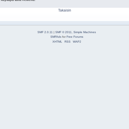
Takaisin
SMF 2.0.11
|
SMF © 2011
,
Simple Machines
SMFAds
for
Free Forums
XHTML
RSS
WAP2