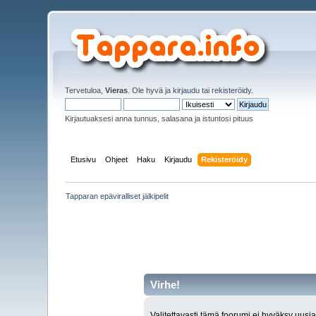
Tervetuloa,
Vieras
. Ole hyvä ja
kirjaudu
tai
rekisteröidy
.
Kirjautuaksesi anna tunnus, salasana ja istuntosi pituus
Etusivu
Ohjeet
Haku
Kirjaudu
Rekisteröidy
Tapparan epäviralliset jälkipelit
Virhe!
Valitettavasti tämä foorumi ei hyväksy uusia 