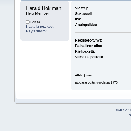
Harald Hokiman 
Viestejä:
Hero Member
Sukupuoli:
Ikä:
Poissa
Asuinpaikka:
Näytä kirjoitukset
Näytä tilastot
Rekisteröitynyt:
Paikallinen aika:
Kielipaketti:
Viimeksi paikalla:
Allekirjoitus:
tapparasydän, vuodesta 1978
SMF 2.0.1
S