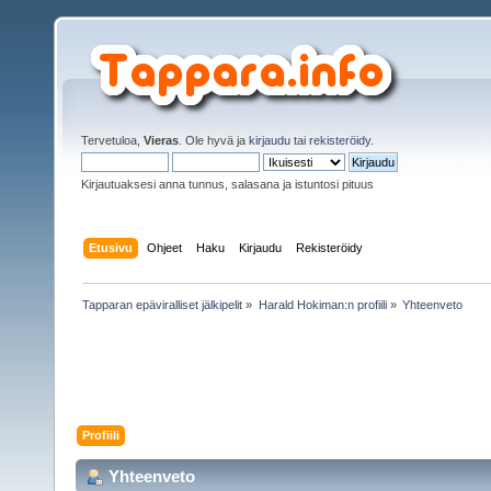
Tervetuloa,
Vieras
. Ole hyvä ja
kirjaudu
tai
rekisteröidy
.
Kirjautuaksesi anna tunnus, salasana ja istuntosi pituus
Etusivu
Ohjeet
Haku
Kirjaudu
Rekisteröidy
Tapparan epäviralliset jälkipelit
»
Harald Hokiman:n profiili
»
Yhteenveto
Profiili
Yhteenveto