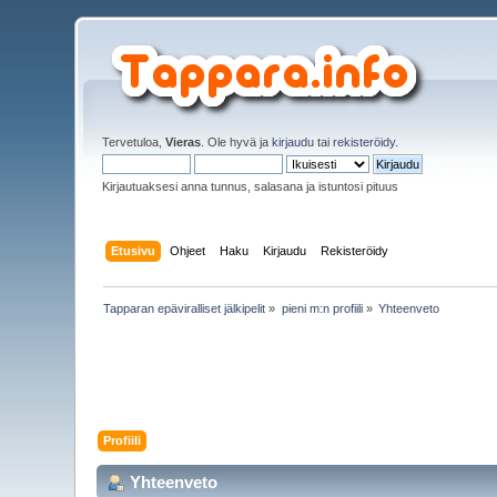
Tervetuloa,
Vieras
. Ole hyvä ja
kirjaudu
tai
rekisteröidy
.
Kirjautuaksesi anna tunnus, salasana ja istuntosi pituus
Etusivu
Ohjeet
Haku
Kirjaudu
Rekisteröidy
Tapparan epäviralliset jälkipelit
»
pieni m:n profiili
»
Yhteenveto
Profiili
Yhteenveto