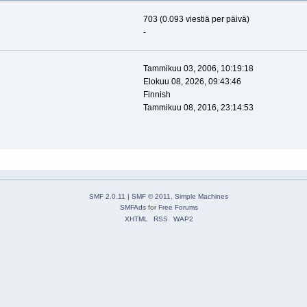
703 (0.093 viestiä per päivä)
-
Tammikuu 03, 2006, 10:19:18
Elokuu 08, 2026, 09:43:46
Finnish
Tammikuu 08, 2016, 23:14:53
SMF 2.0.11
|
SMF © 2011
,
Simple Machines
SMFAds
for
Free Forums
XHTML
RSS
WAP2