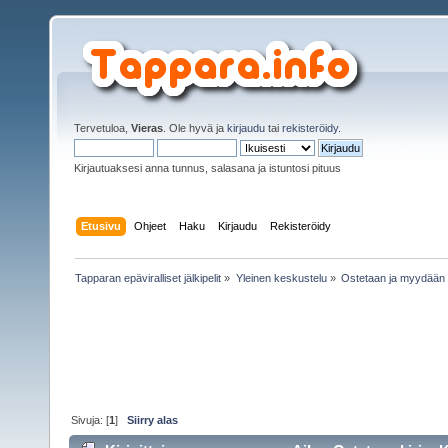
Tervetuloa,
Vieras
. Ole hyvä ja
kirjaudu
tai
rekisteröidy
.
Kirjautuaksesi anna tunnus, salasana ja istuntosi pituus
Etusivu
Ohjeet
Haku
Kirjaudu
Rekisteröidy
Tapparan epäviralliset jälkipelit
»
Yleinen keskustelu
»
Ostetaan ja myydään
Sivuja: [
1
]
Siirry alas