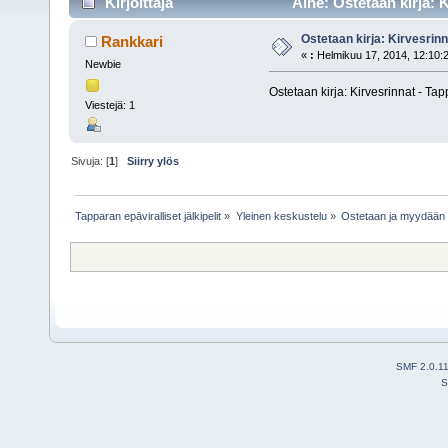
Kirjoittaja
Aihe: Ostetaan kirja: K
Ostetaan kirja: Kirvesrinn
Rankkari
«
:
Helmikuu 17, 2014, 12:10:
Newbie
Ostetaan kirja: Kirvesrinnat - Tap
Viestejä: 1
Sivuja: [
1
]
Siirry ylös
Tapparan epäviralliset jälkipelit
»
Yleinen keskustelu
»
Ostetaan ja myydään
SMF 2.0.1
S