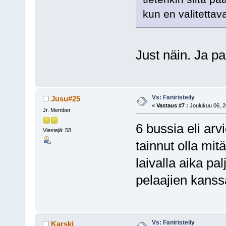
kun en valitetta
Just näin. Ja pa
Vs: Faniristeily
Jusu#25
«
Vastaus #7 :
Joulukuu 06, 2
Jr. Member
6 bussia eli ar
Viestejä: 58
tainnut olla mit
laivalla aika pa
pelaajien kanss
Vs: Faniristeily
Karski