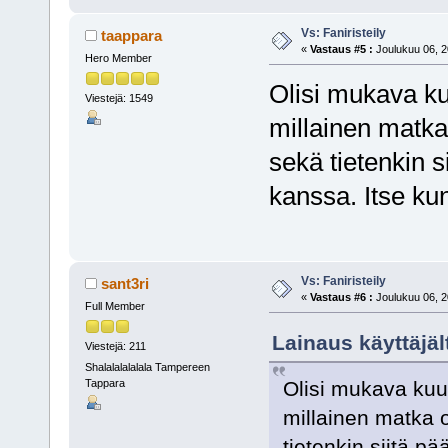
Vs: Faniristeily
taappara
«
Vastaus #5 :
Joulukuu 06, 2
Hero Member
Olisi mukava kuul
Viestejä: 1549
millainen matka 
sekä tietenkin s
kanssa. Itse ku
Vs: Faniristeily
sant3ri
«
Vastaus #6 :
Joulukuu 06, 2
Full Member
Lainaus käyttäjäl
Viestejä: 211
Shalalalalalala Tampereen
Olisi mukava kuulla
Tappara
millainen matka ol
tietenkin siitä pä