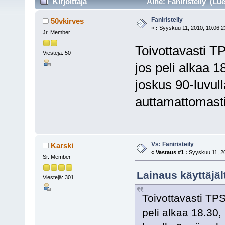
Kirjoittaja
Aihe: Faniristeily (Lue
Faniristeily
50vkirves
«
:
Syyskuu 11, 2010, 10:06:2
Jr. Member
Toivottavasti TP
Viestejä: 50
jos peli alkaa 1
joskus 90-luvull
auttamattomasti 
Vs: Faniristeily
Karski
«
Vastaus #1 :
Syyskuu 11, 20
Sr. Member
Lainaus käyttäjäl
Viestejä: 301
Toivottavasti TPS
peli alkaa 18.30, 