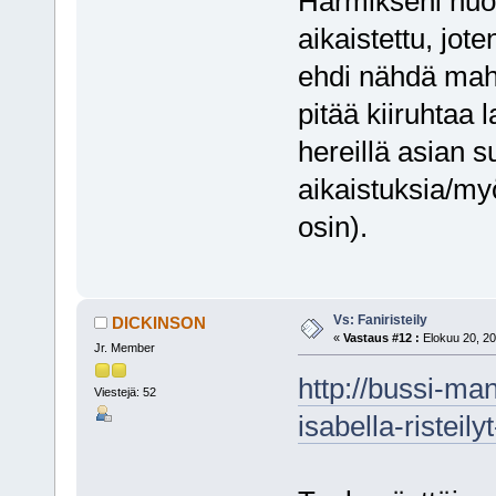
Harmikseni huo
aikaistettu, jot
ehdi nähdä mahd
pitää kiiruhtaa l
hereillä asian s
aikaistuksia/my
osin).
Vs: Faniristeily
DICKINSON
«
Vastaus #12 :
Elokuu 20, 20
Jr. Member
http://bussi-man
Viestejä: 52
isabella-risteily