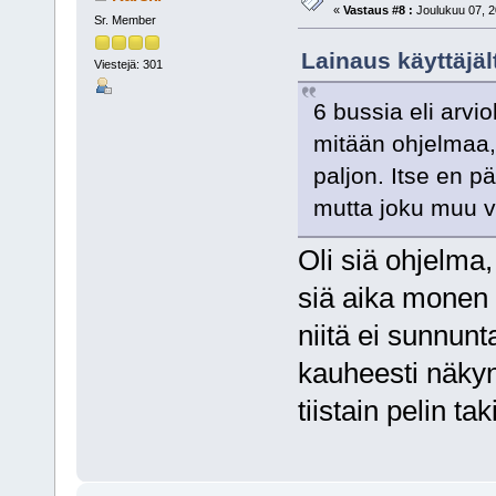
«
Vastaus #8 :
Joulukuu 07, 2
Sr. Member
Lainaus käyttäjäl
Viestejä: 301
6 bussia eli arvi
mitään ohjelmaa, 
paljon. Itse en p
mutta joku muu v
Oli siä ohjelma,
siä aika monen p
niitä ei sunnun
kauheesti näkyn
tiistain pelin t