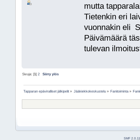
mutta tapparala
Tietenkin eri la
vuonnakin eli Si
Päivämäärä tässä
tulevan ilmoitus
Sivuja: [
1
]
2
Siirry ylös
Tapparan epäviralliset jälkipelit
»
Jääkiekkokeskustelu
»
Fanitoiminta
»
Fanir
SMF 2.0.1