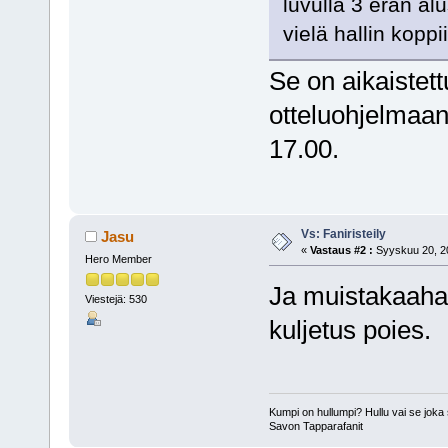
luvulla 3 erän al
vielä hallin koppi
Se on aikaistett
otteluohjelmaan 
17.00.
Vs: Faniristeily
Jasu
«
Vastaus #2 :
Syyskuu 20, 20
Hero Member
Ja muistakaaha
Viestejä: 530
kuljetus poies.
Kumpi on hullumpi? Hullu vai se joka 
Savon Tapparafanit