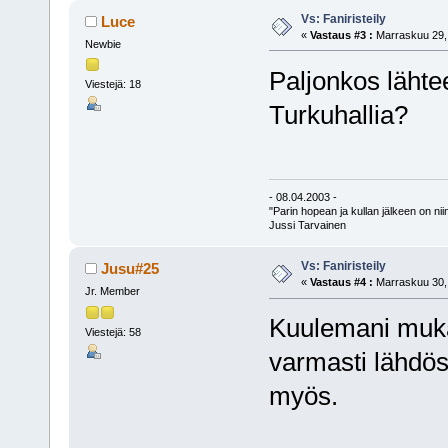
Vs: Faniristeily
Luce
«
Vastaus #3 :
Marraskuu 29, 
Newbie
Paljonkos lähte
Viestejä: 18
Turkuhallia?
- 08.04.2003 -
"Parin hopean ja kullan jälkeen on nii
Jussi Tarvainen
Vs: Faniristeily
Jusu#25
«
Vastaus #4 :
Marraskuu 30, 
Jr. Member
Kuulemani mukaa
Viestejä: 58
varmasti lähdös
myös.