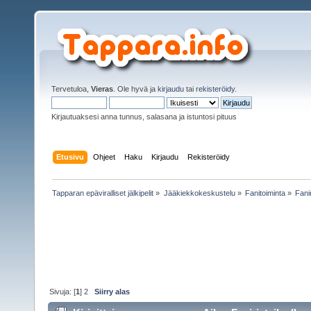
Tervetuloa,
Vieras
. Ole hyvä ja
kirjaudu
tai
rekisteröidy
.
Kirjautuaksesi anna tunnus, salasana ja istuntosi pituus
Etusivu
Ohjeet
Haku
Kirjaudu
Rekisteröidy
Tapparan epäviralliset jälkipelit
»
Jääkiekkokeskustelu
»
Fanitoiminta
»
Fanir
Sivuja: [
1
]
2
Siirry alas