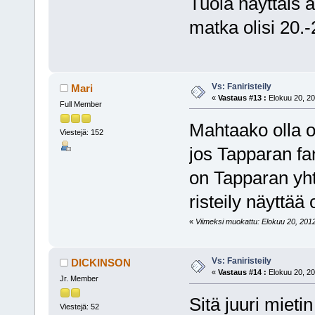
Tuola näyttäis a
matka olisi 20.
Vs: Faniristeily
Mari
«
Vastaus #13 :
Elokuu 20, 20
Full Member
Mahtaako olla oi
Viestejä: 152
jos Tapparan fan
on Tapparan yhte
risteily näyttää 
«
Viimeksi muokattu: Elokuu 20, 2012,
Vs: Faniristeily
DICKINSON
«
Vastaus #14 :
Elokuu 20, 20
Jr. Member
Sitä juuri mietin
Viestejä: 52