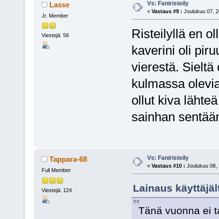
Vs: Faniristeily
Lasse
«
Vastaus #9 :
Joulukuu 07, 2
Jr. Member
Risteilyllä en ol
Viestejä: 56
kaverini oli pir
vierestä. Sieltä
kulmassa olevia
ollut kiva lähte
sainhan sentään
Vs: Faniristeily
Tappara-68
«
Vastaus #10 :
Joulukuu 08, 
Full Member
Lainaus käyttäjäl
Viestejä: 124
Tänä vuonna ei t