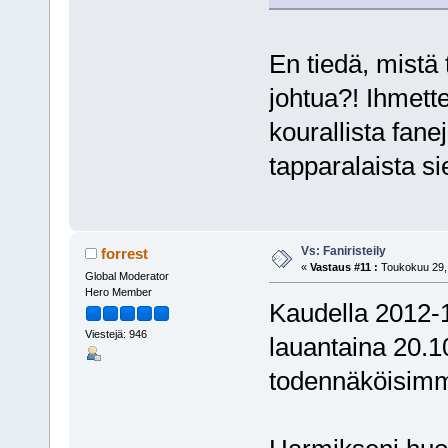
En tiedä, mistä
johtua?! Ihmette
kourallista fan
tapparalaista sie
Vs: Faniristeily
forrest
«
Vastaus #11 :
Toukokuu 29, 
Global Moderator
Hero Member
Kaudella 2012-1
Viestejä: 946
lauantaina 20.10
todennäköisimm