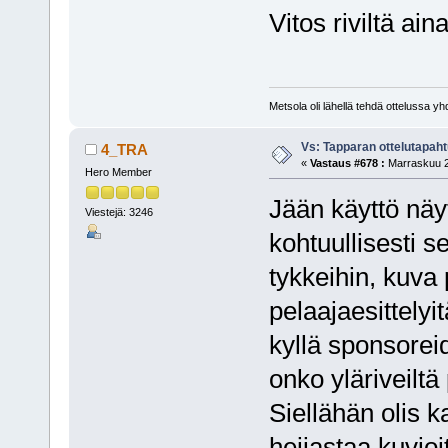
Vitos riviltä ai
Metsola oli lähellä tehdä ottelussa y
Vs: Tapparan ottelutapa
4_TRA
«
Vastaus #678 :
Marraskuu 2
Hero Member
Jään käyttö näyt
Viestejä: 3246
kohtuullisesti s
tykkeihin, kuva
pelaajaesittelyi
kyllä sponsorei
onko yläriveilt
Siellähän olis k
heijastaa kuvioi