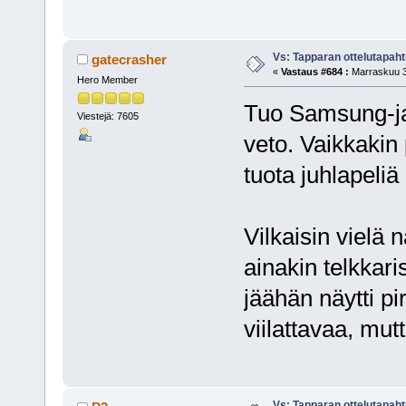
Vs: Tapparan ottelutapa
gatecrasher
«
Vastaus #684 :
Marraskuu 3
Hero Member
Tuo Samsung-jac
Viestejä: 7605
veto. Vaikkakin 
tuota juhlapeliä n
Vilkaisin vielä
ainakin telkkar
jäähän näytti pi
viilattavaa, mut
Vs: Tapparan ottelutapa