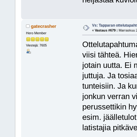
Vs: Tapparan ottelutapa
gatecrasher
«
Vastaus #679 :
Marraskuu 29
Hero Member
Ottelutapahtuma
Viestejä: 7605
viisi tähteä. H
jotain uutta. Ei
juttuja. Ja tosi
tunteisiin. Ja ku
jonkun verran vi
perussettikin h
esim. jäälletulo
latistajia pitkä