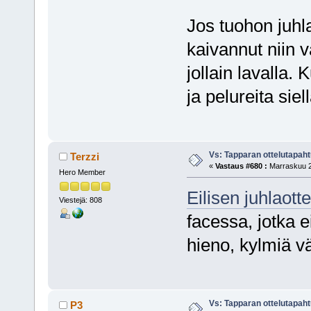
Jos tuohon juhla
kaivannut niin v
jollain lavalla. 
ja pelureita siell
Vs: Tapparan ottelutapa
Terzzi
«
Vastaus #680 :
Marraskuu 2
Hero Member
Eilisen juhlaott
Viestejä: 808
facessa, jotka 
hieno, kylmiä v
Vs: Tapparan ottelutapa
P3