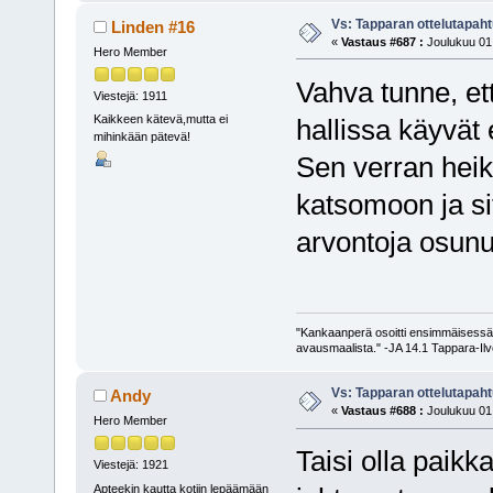
Vs: Tapparan ottelutapa
Linden #16
«
Vastaus #687 :
Joulukuu 01,
Hero Member
Vahva tunne, ett
Viestejä: 1911
Kaikkeen kätevä,mutta ei
hallissa käyvät 
mihinkään pätevä!
Sen verran heik
katsomoon ja s
arvontoja osun
"Kankaanperä osoitti ensimmäisessä m
avausmaalista." -JA 14.1 Tappara-Ilve
Vs: Tapparan ottelutapa
Andy
«
Vastaus #688 :
Joulukuu 01,
Hero Member
Taisi olla paik
Viestejä: 1921
Apteekin kautta kotiin lepäämään