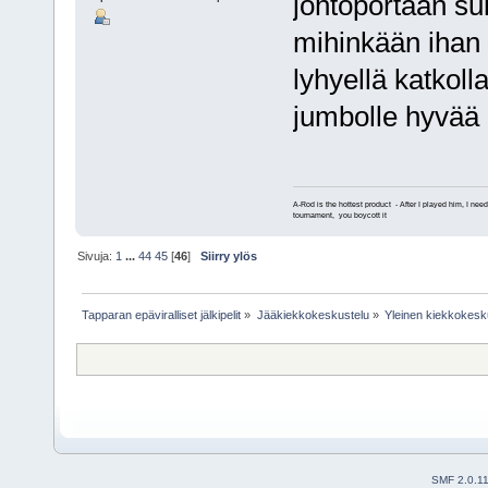
johtoportaan suk
mihinkään ihan 
lyhyellä katkoll
jumbolle hyvää
A-Rod is the hottest product - After I played him, I need
tournament, you boycott it
Sivuja:
1
...
44
45
[
46
]
Siirry ylös
Tapparan epäviralliset jälkipelit
»
Jääkiekkokeskustelu
»
Yleinen kiekkokesk
SMF 2.0.1