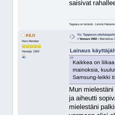
saisivat rahallee
Tappara on terästä - Livenä Hakam
Vs: Tapparan ottelutapa
KILO
«
Vastaus #682 :
Marraskuu 3
Hero Member
Lainaus käyttäjäl
Viestejä: 1903
Kaikkea on liika
mainoksia, kuulut
Samsung-leikki ti
Mun mielestäni 
ja aiheutti sop
mielestäni palki