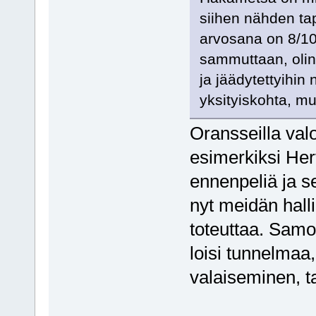
siihen nähden tap
arvosana on 8/10.
sammuttaan, olin
ja jäädytettyihin 
yksityiskohta, mu
Oransseilla val
esimerkiksi He
ennenpeliä ja se
nyt meidän hall
toteuttaa. Samoi
loisi tunnelmaa,
valaiseminen, t