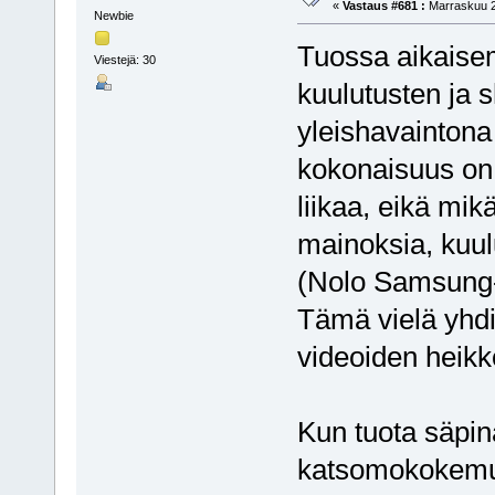
«
Vastaus #681 :
Marraskuu 2
Newbie
Tuossa aikaisem
Viestejä: 30
kuulutusten ja 
yleishavaintona
kokonaisuus on 
liikaa, eikä mi
mainoksia, kuul
(Nolo Samsung-l
Tämä vielä yhdi
videoiden heikk
Kun tuota säpinä
katsomokokemus