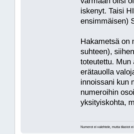
varmaan olisi ol
iskenyt. Taisi H
ensimmäisen) S
Hakametsä on mi
suhteen), siihe
toteutettu. Mun
erätauolla valoj
innoissani kun m
numeroihin osoit
yksityiskohta, m
Numerot ei valehtele, mutta tilastot ei