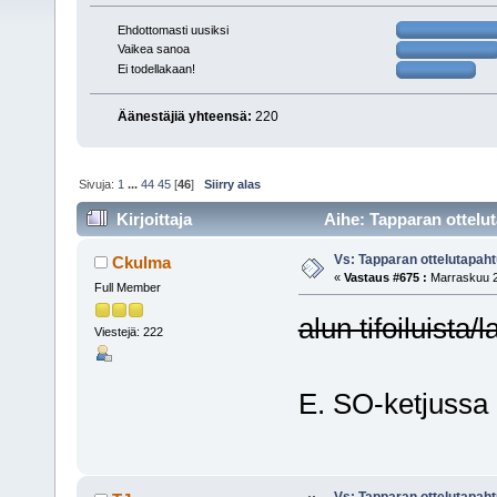
Ehdottomasti uusiksi
Vaikea sanoa
Ei todellakaan!
Äänestäjiä yhteensä:
220
Sivuja:
1
...
44
45
[
46
]
Siirry alas
Kirjoittaja
Aihe: Tapparan ottelu
Vs: Tapparan ottelutapa
Ckulma
«
Vastaus #675 :
Marraskuu 2
Full Member
alun tifoiluista/
Viestejä: 222
E. SO-ketjussa o
Vs: Tapparan ottelutapa