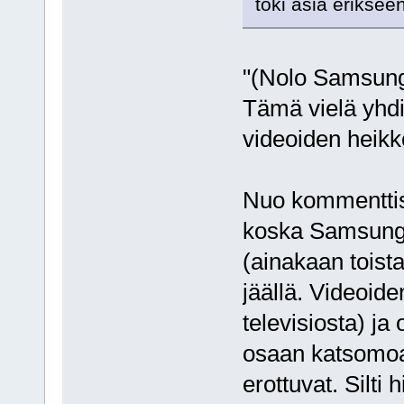
toki asia eriksee
"(Nolo Samsung-
Tämä vielä yhdi
videoiden heikk
Nuo kommenttisi
koska Samsung-l
(ainakaan toista
jäällä. Videoid
televisiosta) ja
osaan katsomoa 
erottuvat. Silti