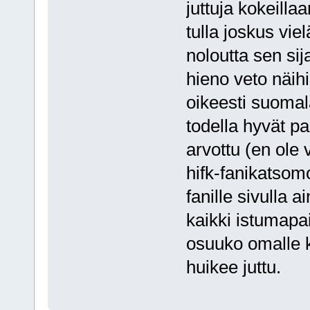
juttuja kokeilla
tulla joskus vi
noloutta sen si
hieno veto näihi
oikeesti suomal
todella hyvät pa
arvottu (en ole
hifk-fanikatsom
fanille sivulla 
kaikki istumapa
osuuko omalle k
huikee juttu.