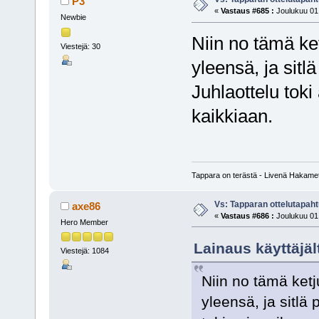
P3
«
Vastaus #685 :
Joulukuu 01,
Newbie
Niin no tämä ket
Viestejä: 30
yleensä, ja sitl
Juhlaottelu toki
kaikkiaan.
Tappara on terästä - Livenä Hakam
Vs: Tapparan ottelutapa
axe86
«
Vastaus #686 :
Joulukuu 01,
Hero Member
Lainaus käyttäjäl
Viestejä: 1084
Niin no tämä ketj
yleensä, ja sitlä