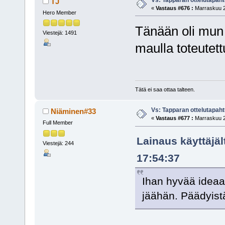
TJ
«
Vastaus #676 :
Marraskuu 2
Hero Member
Tänään oli mun m
Viestejä: 1491
maulla toteutett
Tätä ei saa ottaa talteen.
Vs: Tapparan ottelutapa
Niäminen#33
«
Vastaus #677 :
Marraskuu 2
Full Member
Lainaus käyttäjäl
Viestejä: 244
17:54:37
Ihan hyvää ideaa 
jäähän. Päädyist