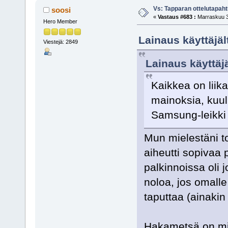
Vs: Tapparan ottelutapa
soosi
«
Vastaus #683 :
Marraskuu 3
Hero Member
Lainaus käyttäjäl
Viestejä: 2849
Lainaus käyttäjä
Kaikkea on liik
mainoksia, kuul
Samsung-leikki 
Mun mielestäni t
aiheutti sopivaa
palkinnoissa oli 
noloa, jos omalle 
taputtaa (ainaki
Hakametsä on mit