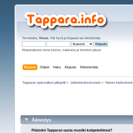
Tervetuloa,
Vieras
. Ole hyvä ja
kirjaudu
tai
rekisteröidy
.
Kirjautuaksesi anna tunnus, salasana ja istuntosi pituus
Etusivu
Ohjeet
Haku
Kirjaudu
Rekisteröidy
Tapparan epäviralliset jälkipelit
»
Jääkiekkokeskustelu
»
Yleinen kiekkokesk
Äänestys
Pitäisikö Tapparan uusia musiiki kotipeleihinsä?