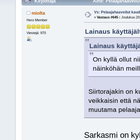
Kirjoittaja
Aihe: Pelaajahaaveilu
Vs: Pelaajahaaveilut kau
miolta
«
Vastaus #645 :
Joulukuu 20,
Hero Member
Lainaus käyttäjäl
Viestejä: 970
Lainaus käyttäjä
On kyllä ollut ni
näinköhän meill
Siirtorajakin on 
veikkaisin että n
muutama pelaaja 
Sarkasmi on kyll