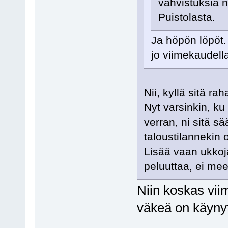
vahvistuksia n
Puistolasta.
Ja höpön löpöt. 
jo viimekaudella
Nii, kyllä sitä r
Nyt varsinkin, ku
verran, ni sitä sä
taloustilannekin o
Lisää vaan ukkoja 
peluuttaa, ei me
Niin koskas viim
väkeä on käynyt