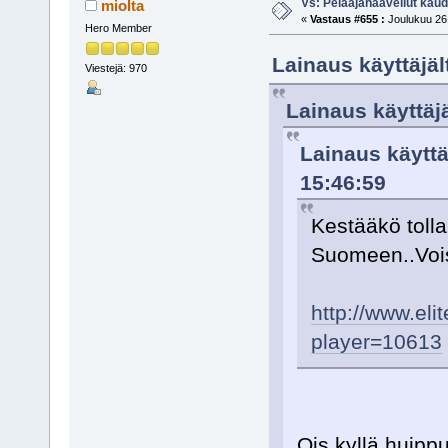
Vs: Pelaajahaaveilut kau
miolta
«
Vastaus #655 :
Joulukuu 26,
Hero Member
Lainaus käyttäjäl
Viestejä: 970
Lainaus käyttäjä
Lainaus käyttä
15:46:59
Kestääkö tolla
Suomeen..Voisi
http://www.el
player=10613
Ois kyllä huippu