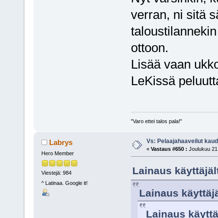
verran, ni sitä s
taloustilannekin
ottoon.
Lisää vaan ukkoja
LeKissä peluutt
"Varo ettei talos pala!"
Vs: Pelaajahaaveilut kau
Labrys
«
Vastaus #650 :
Joulukuu 21,
Hero Member
Lainaus käyttäjäl
Viestejä: 984
^ Latinaa. Google it!
Lainaus käyttäjä
Lainaus käyttä