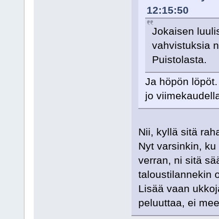
12:15:50
Jokaisen luuli
vahvistuksia n
Puistolasta.
Ja höpön löpöt. 
jo viimekaudella
Nii, kyllä sitä r
Nyt varsinkin, ku
verran, ni sitä sä
taloustilannekin o
Lisää vaan ukkoja 
peluuttaa, ei me