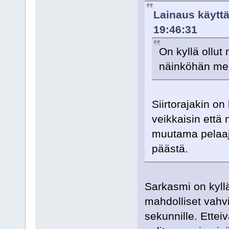
Lainaus käyttäj
19:46:31
On kyllä ollut 
näinköhän meil
Siirtorajakin o
veikkaisin että
muutama pelaaja
päästä.
Sarkasmi on kyllä
mahdolliset vahvi
sekunnille. Ettei