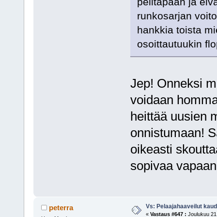
pelitapaan ja eiv
runkosarjan voito
hankkia toista mi
osoittautuukin flo
Jep! Onneksi me
voidaan hommata 
heittää uusien m
onnistumaan! Sää
oikeasti skoutt
sopivaa vapaan
Vs: Pelaajahaaveilut kau
peterra
«
Vastaus #647 :
Joulukuu 21,