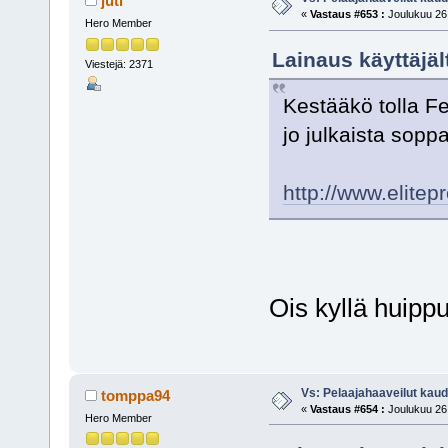
juti
«
Vastaus #653 :
Joulukuu 26,
Hero Member
Lainaus käyttäjäl
Viestejä: 2371
Kestääkö tolla F
jo julkaista soppa
http://www.elite
Ois kyllä huippu
Vs: Pelaajahaaveilut kau
tomppa94
«
Vastaus #654 :
Joulukuu 26,
Hero Member