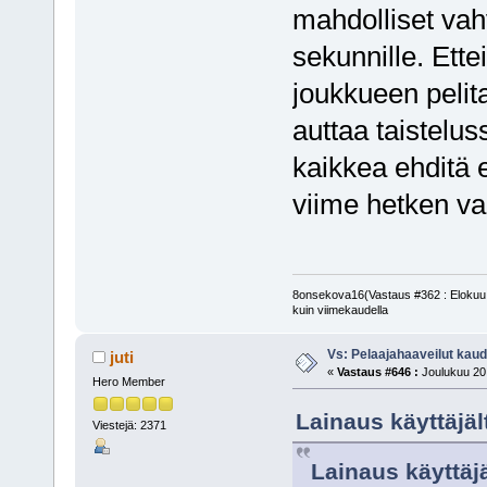
mahdolliset vah
sekunnille. Ette
joukkueen pelit
auttaa taistelus
kaikkea ehditä e
viime hetken vah
8onsekova16(Vastaus #362 : Elokuu 1
kuin viimekaudella
Vs: Pelaajahaaveilut kau
juti
«
Vastaus #646 :
Joulukuu 20,
Hero Member
Lainaus käyttäjäl
Viestejä: 2371
Lainaus käyttäjä