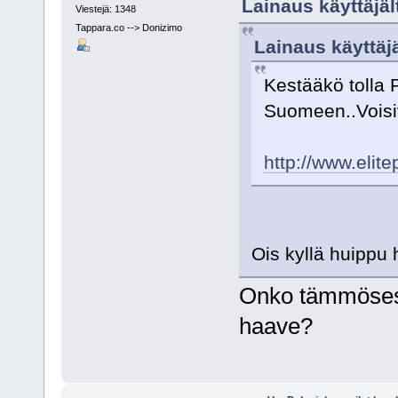
Lainaus käyttäjäl
Viestejä: 1348
Tappara.co --> Donizimo
Lainaus käyttäjä
Kestääkö tolla 
Suomeen..Voisiv
http://www.elit
Ois kyllä huippu 
Onko tämmösest
haave?