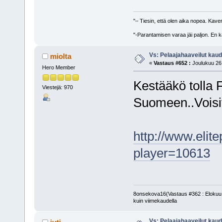
"– Tiesin, että olen aika nopea. Kaveri
"-Parantamisen varaa jäi paljon. En k
Vs: Pelaajahaaveilut kau
miolta
«
Vastaus #652 :
Joulukuu 26,
Hero Member
Kestääkö tolla 
Viestejä: 970
Suomeen..Voisiv
http://www.elit
player=10613
8onsekova16(Vastaus #362 : Elokuu 1
kuin viimekaudella
Vs: Pelaajahaaveilut kau