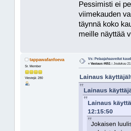
Pessimisti ei p
viimekauden vah
täynnä koko kau
meille näyttää v
Vs: Pelaajahaaveilut kau
tappawafanfoeva
«
Vastaus #651 :
Joulukuu 21,
Sr. Member
Lainaus käyttäjäl
Viestejä: 280
Lainaus käyttäjä
Lainaus käyttä
12:15:50
Jokaisen luuli