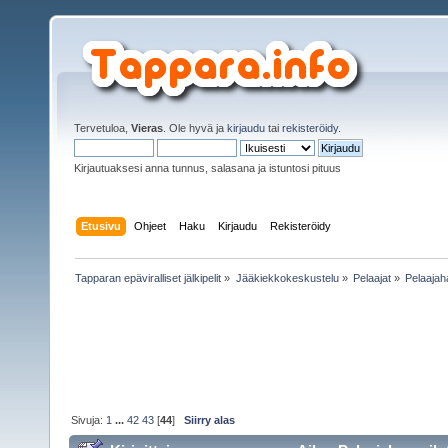
Tervetuloa,
Vieras
. Ole hyvä ja
kirjaudu
tai
rekisteröidy
.
Kirjautuaksesi anna tunnus, salasana ja istuntosi pituus
Etusivu
Ohjeet
Haku
Kirjaudu
Rekisteröidy
Tapparan epäviralliset jälkipelit
»
Jääkiekkokeskustelu
»
Pelaajat
»
Pelaajah
Sivuja:
1
...
42
43
[
44
]
Siirry alas