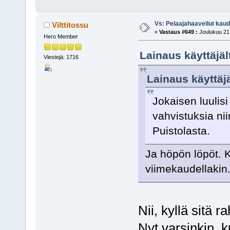
Vs: Pelaajahaaveilut kau
Vilttitossu
«
Vastaus #649 :
Joulukuu 21,
Hero Member
Lainaus käyttäjäl
Viestejä: 1716
Lainaus käyttäjä
Jokaisen luulis
vahvistuksia ni
Puistolasta.
Ja höpön löpöt. Ky
viimekaudellakin
Nii, kyllä sitä 
Nyt varsinkin, 