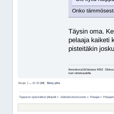
Onko tämmösestä
Täysin oma. Kel
pelaaja kaiketi 
pisteitäkin josk
8onsekova16(Vastaus #362 : Elokuu 1
kuin viimekaudella
Sivuja:
1
...
42
43
[
44
]
Siirry ylös
Tapparan epäviralliset jälkipelit
»
Jääkiekkokeskustelu
»
Pelaajat
»
Pelaajah