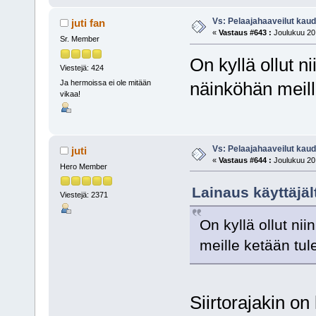
Vs: Pelaajahaaveilut kau
juti fan
«
Vastaus #643 :
Joulukuu 20,
Sr. Member
On kyllä ollut ni
Viestejä: 424
Ja hermoissa ei ole mitään
näinköhän meill
vikaa!
Vs: Pelaajahaaveilut kau
juti
«
Vastaus #644 :
Joulukuu 20,
Hero Member
Lainaus käyttäjält
Viestejä: 2371
On kyllä ollut nii
meille ketään tul
Siirtorajakin o