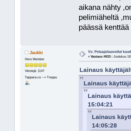
aikana nähty ,on
pelimiäheltä ,
päässä kenttää
Vs: Pelaajahaaveilut kau
Jaukki
«
Vastaus #633 :
Joulukuu 18,
Hero Member
Lainaus käyttäjäl
Viestejä: 1147
Tappara.co --> Treppu
Lainaus käyttäjä
Lainaus käyttä
15:04:21
Lainaus käytt
14:05:28