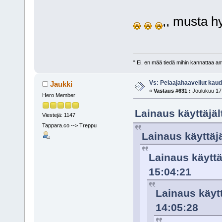
,, musta hy
" Ei, en mää tiedä mihin kannattaa a
Vs: Pelaajahaaveilut kau
Jaukki
«
Vastaus #631 :
Joulukuu 17,
Hero Member
Lainaus käyttäjäl
Viestejä: 1147
Tappara.co --> Treppu
Lainaus käyttäjä
Lainaus käyttä
15:04:21
Lainaus käytt
14:05:28