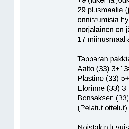
+9 (lukema jou
29 plusmaalia (
onnistumisia hy
norjalainen on jä
17 miinusmaalia
Tapparan pakkie
Aalto (33) 3+13
Plastino (33) 5
Elorinne (33) 3
Bonsaksen (33)
(Pelatut ottelut)
Noistakin luvuis