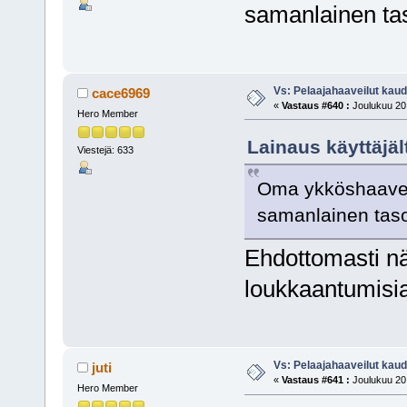
samanlainen tas
Vs: Pelaajahaaveilut kau
cace6969
«
Vastaus #640 :
Joulukuu 20,
Hero Member
Lainaus käyttäjäl
Viestejä: 633
Oma ykköshaave 
samanlainen taso
Ehdottomasti näin
loukkaantumisia
Vs: Pelaajahaaveilut kau
juti
«
Vastaus #641 :
Joulukuu 20,
Hero Member