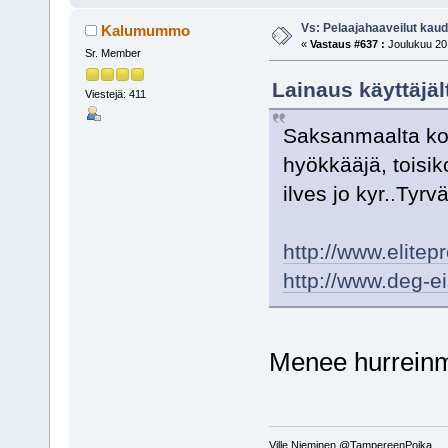
Vs: Pelaajahaaveilut kau
Kalumummo
«
Vastaus #637 :
Joulukuu 20,
Sr. Member
Lainaus käyttäjäl
Viestejä: 411
Saksanmaalta ko
hyökkääjä, toisi
ilves jo kyr..Tyr
http://www.elite
http://www.deg-e
Menee hurreinm
Ville Nieminen @TampereenPoika