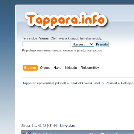
Tervetuloa,
Vieras
. Ole hyvä ja
kirjaudu
tai
rekisteröidy
.
Kirjautuaksesi anna tunnus, salasana ja istuntosi pituus
Etusivu
Ohjeet
Haku
Kirjaudu
Rekisteröidy
Tapparan epäviralliset jälkipelit
»
Jääkiekkokeskustelu
»
Pelaajat
»
Pelaajah
Sivuja:
1
...
41
42
[
43
]
44
Siirry alas