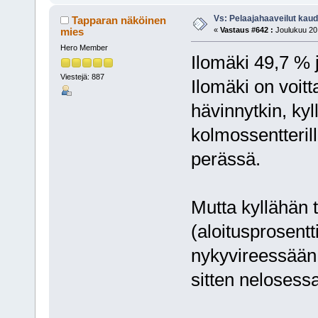
Vs: Pelaajahaaveilut kau
Tapparan näköinen
mies
«
Vastaus #642 :
Joulukuu 20,
Hero Member
Ilomäki 49,7 %
Viestejä: 887
Ilomäki on voitt
hävinnytkin, kyl
kolmossentteril
perässä.
Mutta kyllähän 
(aloitusprosent
nykyvireessään 
sitten nelosess