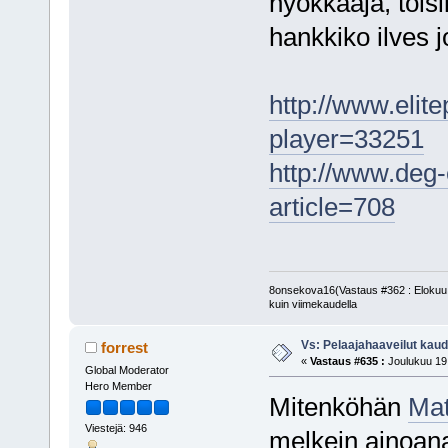
hyökkääjä, tois
hankkiko ilves j
http://www.elit
player=33251
http://www.deg-
article=708
8onsekova16(Vastaus #362 : Elokuu 1
kuin viimekaudella
Vs: Pelaajahaaveilut kau
forrest
«
Vastaus #635 :
Joulukuu 19,
Global Moderator
Hero Member
Mitenköhän
Mat
Viestejä: 946
melkein ainoana