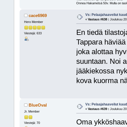
Onnea Hakametsä 50v. Mulla on tas
Vs: Pelaajahaaveilut kau
cace6969
«
Vastaus #638 :
Joulukuu 20,
Hero Member
En tiedä tilasto
Viestejä: 633
Tappara häviää l
joka alottaa hy
suuntaan. Noi a
jääkiekossa nyk
kova kuorma nä
Vs: Pelaajahaaveilut kau
BlueOval
«
Vastaus #639 :
Joulukuu 20,
Jr. Member
Oma ykköshaave
Viestejä: 70