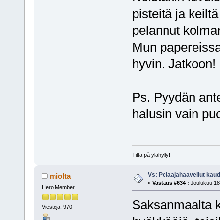
pisteitä ja keil
pelannut kolmann
Mun papereissa
hyvin. Jatkoon!
Ps. Pyydän ante
halusin vain pu
Titta på ylähylly!
Vs: Pelaajahaaveilut kau
miolta
«
Vastaus #634 :
Joulukuu 18,
Hero Member
Saksanmaalta k
Viestejä: 970