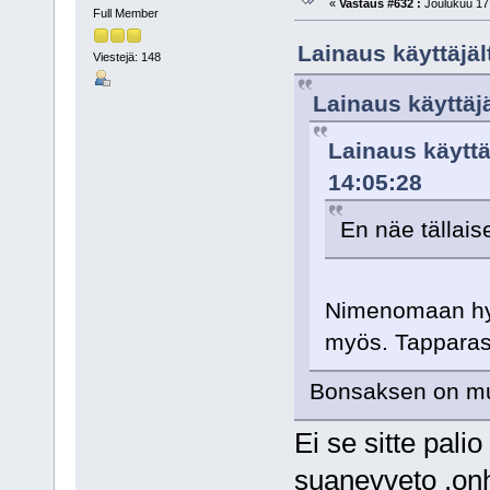
«
Vastaus #632 :
Joulukuu 17,
Full Member
Lainaus käyttäjäl
Viestejä: 148
Lainaus käyttäjä
Lainaus käyttä
14:05:28
En näe tällaise
Nimenomaan hyvin
myös. Tapparass
Bonsaksen on mus
Ei se sitte pali
suanevveto ,onh