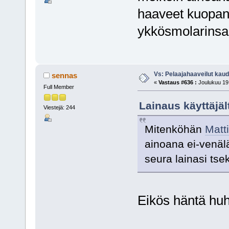
haaveet kuopann
ykkösmolarinsak
Vs: Pelaajahaaveilut kau
sennas
«
Vastaus #636 :
Joulukuu 19,
Full Member
Lainaus käyttäjäl
Viestejä: 244
Mitenköhän
Matt
ainoana ei-venäl
seura lainasi tse
Eikös häntä huh