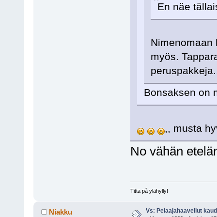
En näe tällais
Nimenomaan hyv
myös. Tapparas
peruspakkeja.
Bonsaksen on m
,, musta hy
No vähän etelän
Titta på ylähylly!
Vs: Pelaajahaaveilut kau
Niakku