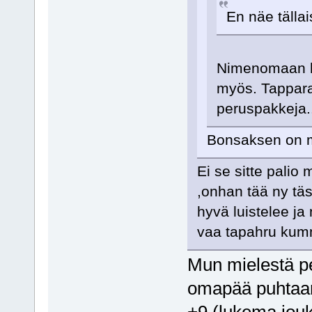
En näe tällais
Nimenomaan hyv
myös. Tapparas
peruspakkeja.
Bonsaksen on m
Ei se sitte palio
,onhan tää ny täs
hyvä luistelee ja
vaa tapahru kum
Mun mielestä p
omapää puhtaana