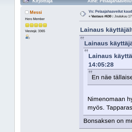
Kirjoittaja
Aihe: Pelaajahaaveilu
Vs: Pelaajahaaveilut kau
Messi
«
Vastaus #630 :
Joulukuu 17,
Hero Member
Lainaus käyttäjäl
Viestejä: 3365
Lainaus käyttäjä
Lainaus käyttä
14:05:28
En näe tällaise
Nimenomaan hyvin
myös. Tapparass
Bonsaksen on mus