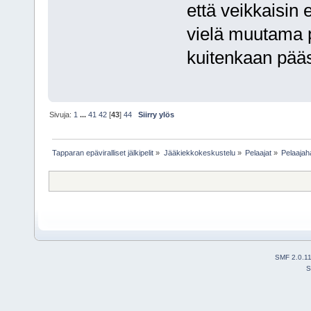
että veikkaisin 
vielä muutama pe
kuitenkaan pääs
Sivuja:
1
...
41
42
[
43
]
44
Siirry ylös
Tapparan epäviralliset jälkipelit
»
Jääkiekkokeskustelu
»
Pelaajat
»
Pelaajah
SMF 2.0.1
S