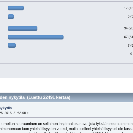
17 (1
5 (
34 (2
67 (5
7 (
0
den nykytila (Luettu 22491 kertaa)
ykytila
5, 2015, 21:58:08 »
ja urheilun seuraaminen on sellainen inspiraatiokanava, jota tykkään seurata nime
nimenomaan tuon yhteisöllisyyden vuoksi, mutta itselleni yhteisöllisyys ei ole kosk