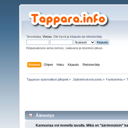
Tervetuloa,
Vieras
. Ole hyvä ja
kirjaudu
tai
rekisteröidy
.
Kirjautuaksesi anna tunnus, salasana ja istuntosi pituus
Etusivu
Ohjeet
Haku
Kirjaudu
Rekisteröidy
Tapparan epäviralliset jälkipelit
»
Jääkiekkokeskustelu
»
Fanitoiminta
»
Äänestys
Kannustaa voi monella tavalla. Mikä on ”äärimmäisin” k