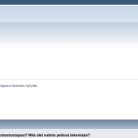
Tappara-faniuden nykytila
annustustapasi? Mitä olet valmis pelissä tekemään?