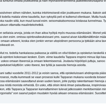
 tuntunut omalta joukkueelta ja näin myöhäisheränneenä jääkiekkoseuraajana voin 
assiivinen siihen nähden, kuinka intohimoisesti elän joukkueen mukana. Ilakoin aid
 oli todella matala viime kaudella, kun syksyllä peli ei kulkenut ollenkaan. Mutta h
a nautin siitä, kun muut luovat esim. seisomakatsomossa loistavaa tunnelmaa. Tykkä
lukuun ottamatta maalintekohetkiä.
on sellaisia arvoja, joista on ihan aitoa hyötyä myös muussa elämässäni. Monet ystäv
tta olen esim. omissa opintovaikeuksissani yms. saanut aivan käsittämättömän mä
maan arkeeni, koska olen jonkin verran utopistinen persoona ja tykkään aina tavoi
oikeasti on.
ut ns. todella hankalassa paikassa ja välillä on ollut töiden ja opiskelun keskellä se
ää opintoni kokonaan kesken. Esim. viime kaudella Tappara inspiroi minua läpi kau
un uskoo omaan itseensä ja omaan tekemiseensä. Joutavia höpölöpö-juttuja, sanoo 
etukset käyttöön: usko itseesi, tee työtä ja saavuta hienoja asioita.
ani sattui vuodelle 2011-2012 ja voisin sanoa, että opiskeluissani ahdingosta pääs
essi, mutta kummasti se vaan prosessi kulki Tapparan mukana vuodesta toiseen et
massa elämässäni saavuttanut aivan uuden tason, jolle pystyy rakentamaan hienoja 
iistä monista virheistä. En usko, että olisin ikinä ilman palauttavaa, inspiroiva
kon, että Tappara ja Tapparan kannattaminen tulevat jatkossakin merkitsemään min
äjargonialla" oon saanut paljon muutakin hyvää aikaan omassa elämässäni. Suosittele