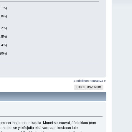
3.1%)
3.8%)
6.2%)
1.5%)
5.4%)
 (0%)
« edellinen
seuraava »
TULOSTUSVERSIO
nomaan inspiraation kautta. Monet seuraavat jääkiekkoa (mm.
aan ollut se ykkösjuttu eikä varmaan koskaan tule