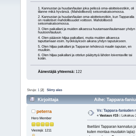
1. Kannustan ja huudan/laulan joka pelissä oma-aloitteisestikin, oli
tilanne mikä hyvänsä. (Mahdollisesti) seisomakatsomossa.
2. Kannustan ja huudan/laulan oma-aloitteisestikin, kun Tapparalla
on realistiset mahdollisuudet voittoon. Mahdollisesti
seisomakatsomossa.
3. Olen paikallani ja muiden alkaessa huutamaan/laulamaan yhdyn
huutoon/lauluun.
4. Olen pääosin hiljaa paikallani, mutta muiden alkaessa
taputtamaan esim. hyökkäyksen aikana yhdyn taputukseen.
5. Olen hiljaa paikallani ja Tapparan tehdessä maalin taputan, en
muulloin.
6. Olen hiljaa paikallani ja ottelun päätyttyä lähden loiventaville tai
kotiin.
Äänestäjiä yhteensä:
122
Sivuja:
1
[
2
]
Siirry alas
Kirjoittaja
Aihe: Tappara-faniu
Vs: Tappara-faniuden n
peterra
«
Vastaus #15 :
Lokakuu 2
Hero Member
Itselläni Tapparan kannatus 
Viestejä: 1211
kuten montaa muutakin lajia) 