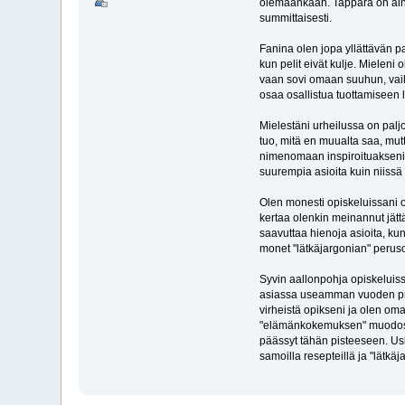
olemaankaan. Tappara on aina
summittaisesti.
Fanina olen jopa yllättävän p
kun pelit eivät kulje. Mieleni
vaan sovi omaan suuhun, vaikk
osaa osallistua tuottamiseen 
Mielestäni urheilussa on palj
tuo, mitä en muualta saa, mu
nimenomaan inspiroituakseni o
suurempia asioita kuin niissä 
Olen monesti opiskeluissani oll
kertaa olenkin meinannut jätt
saavuttaa hienoja asioita, k
monet "lätkäjargonian" perusop
Syvin aallonpohja opiskeluiss
asiassa useamman vuoden pros
virheistä opikseni ja olen o
"elämänkokemuksen" muodossa n
päässyt tähän pisteeseen. Us
samoilla resepteillä ja "lätk