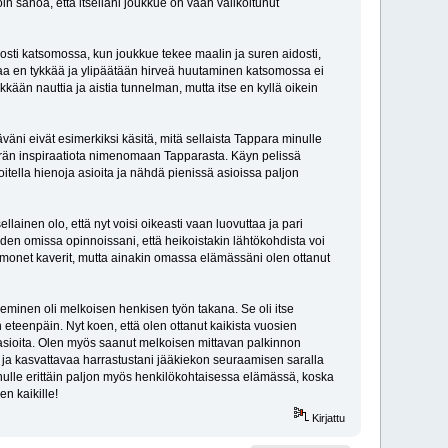
sanoa, että itselläni joukkue on vaan valikoitunut
osti katsomossa, kun joukkue tekee maalin ja suren aidosti,
uutaa en tykkää ja ylipäätään hirveä huutaminen katsomossa ei
än nauttia ja aistia tunnelman, mutta itse en kyllä oikein
äni eivät esimerkiksi käsitä, mitä sellaista Tappara minulle
ärän inspiraatiota nimenomaan Tapparasta. Käyn pelissä
tella hienoja asioita ja nähdä pienissä asioissa paljon
llainen olo, että nyt voisi oikeasti vaan luovuttaa ja pari
den omissa opinnoissani, että heikoistakin lähtökohdista voi
monet kaverit, mutta ainakin omassa elämässäni olen ottanut
eminen oli melkoisen henkisen työn takana. Se oli itse
eenpäin. Nyt koen, että olen ottanut kaikista vuosien
asioita. Olen myös saanut melkoisen mittavan palkinnon
a ja kasvattavaa harrastustani jääkiekon seuraamisen saralla
ulle erittäin paljon myös henkilökohtaisessa elämässä, koska
n kaikille!
Kirjattu