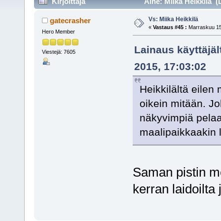
Kirjoittaja
Aihe: Miika Heikkilä (
Vs: Miika Heikkilä
gatecrasher
«
Vastaus #45 :
Marraskuu 15,
Hero Member
Lainaus käyttäjäl
Viestejä: 7605
2015, 17:03:02
Heikkilältä eilen 
oikein mitään. 
näkyvimpiä pelaaj
maalipaikkaakin l
Saman pistin m
kerran laidoilta