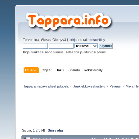
Tervetuloa,
Vieras
. Ole hyvä ja
kirjaudu
tai
rekisteröidy
.
Kirjautuaksesi anna tunnus, salasana ja istuntosi pituus
Etusivu
Ohjeet
Haku
Kirjaudu
Rekisteröidy
Tapparan epäviralliset jälkipelit
»
Jääkiekkokeskustelu
»
Pelaajat
»
Miika Hei
Sivuja:
1
2
3
[
4
]
Siirry alas