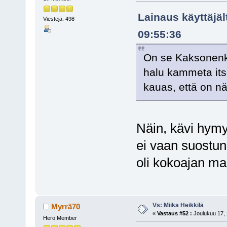
Lainaus käyttäjäl
Viestejä: 498
09:55:36
On se Kaksonenki
halu kammeta its
kauas, että on n
Näin, kävi hym
ei vaan suostun
oli kokoajan maa
Vs: Miika Heikkilä
Myrrä70
«
Vastaus #52 :
Joulukuu 17, 
Hero Member