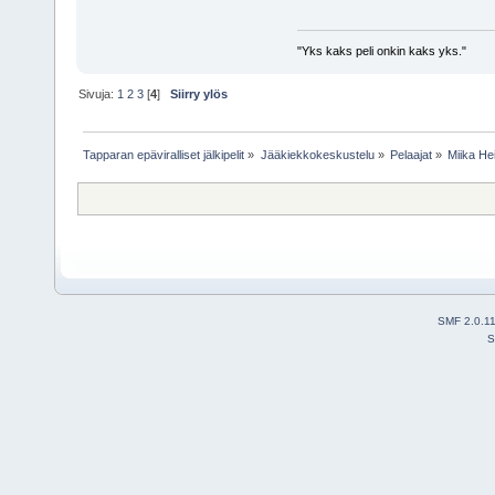
"Yks kaks peli onkin kaks yks."
Sivuja:
1
2
3
[
4
]
Siirry ylös
Tapparan epäviralliset jälkipelit
»
Jääkiekkokeskustelu
»
Pelaajat
»
Miika Hei
SMF 2.0.1
S