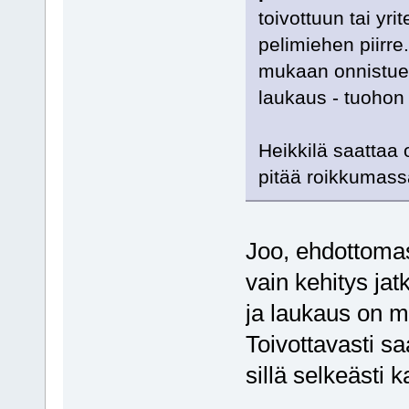
toivottuun tai yr
pelimiehen piirre
mukaan onnistues
laukaus - tuohon
Heikkilä saattaa 
pitää roikkumas
Joo, ehdottomas
vain kehitys jat
ja laukaus on m
Toivottavasti sa
sillä selkeästi k