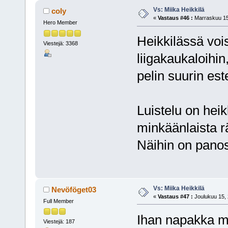
Vs: Miika Heikkilä
coly
«
Vastaus #46 :
Marraskuu 15,
Hero Member
Heikkilässä vois
Viestejä: 3368
liigakaukaloihi
pelin suurin est
Luistelu on hei
minkäänlaista rä
Näihin on panos
Vs: Miika Heikkilä
Nevöföget03
«
Vastaus #47 :
Joulukuu 15, 
Full Member
Ihan napakka m
Viestejä: 187