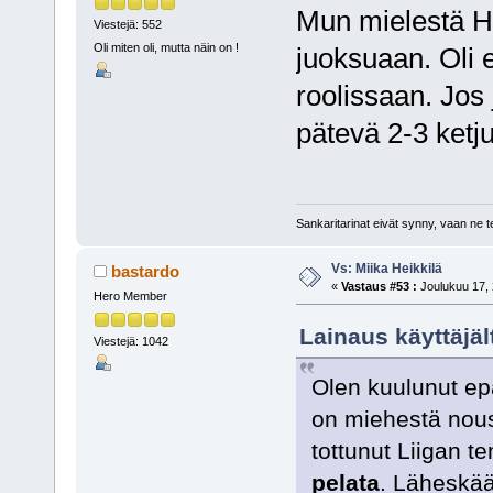
Mun mielestä He
Viestejä: 552
Oli miten oli, mutta näin on !
juoksuaan. Oli 
roolissaan. Jos
pätevä 2-3 ketj
Sankaritarinat eivät synny, vaan ne 
Vs: Miika Heikkilä
bastardo
«
Vastaus #53 :
Joulukuu 17, 
Hero Member
Lainaus käyttäjäl
Viestejä: 1042
Olen kuulunut epäi
on miehestä nous
tottunut Liigan t
pelata
. Läheskää