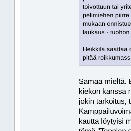
toivottuun tai yr
pelimiehen piirre
mukaan onnistues
laukaus - tuohon
Heikkilä saattaa 
pitää roikkumas
Samaa mieltä. E
kiekon kanssa n
jokin tarkoitus,
Kamppailuvoima
kautta löytyisi 