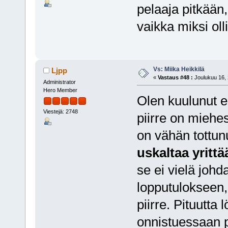
pelaaja pitkään,
vaikka miksi oll
Vs: Miika Heikkilä
Ljpp
«
Vastaus #48 :
Joulukuu 16, 
Administrator
Hero Member
Olen kuulunut ep
Viestejä: 2748
piirre on miehe
on vähän tottun
uskaltaa yrittä
se ei vielä johda
lopputulokseen,
piirre. Pituutt
onnistuessaan p