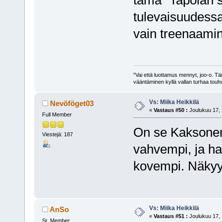
tämä "Tapolan s
tulevaisuudessa
vain treenaami
"Vai että luottamus mennyt, joo-o. Tä
vääntäminen kyllä vallan turhaa touh
Vs: Miika Heikkilä
Nevöföget03
«
Vastaus #50 :
Joulukuu 17, 
Full Member
On se Kaksonenk
Viestejä: 187
vahvempi, ja ha
kovempi. Näkyy 
Vs: Miika Heikkilä
AnSo
«
Vastaus #51 :
Joulukuu 17, 
Sr. Member