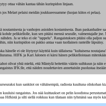
äytyy ottaa vähän kantaa tähän kurinpidon linjaan.
in jos Melart pelaisi meidän joukkueessamme (luojan kiitos ei pelaa).
ä noutamisesta ja vanhojen asioiden kostamisesta. Ihan paskanhailee saako
ä kohde pelikiellolle, kun sen pitäisi mennä seuralle, valmentajalle jne
n nähden. Ja se teko ei ole "tappelu". Rangaistuksen pitäisi olla paljon 
oihin, niin kurinpidon on pakko antaa vaan tuollainen ranteille läpsäisy.
koska hänelle ei ole löytynyt käyttöä kuin tällaisena "kultaisena noutaja
eliuransa. HIFK ja Kari Jalonen ei kärsi hänen pelikielloistaan mitenkää
ot olivat yhtä mieltä, että Mäntylä heitettiin väärin suihkuun ja näin ei
ngaistus IFK:lle, että näiden noudettavien annettaisiin puolustaa itseään
urseuraksi kun sanktiot on vähäisempiä, radiosta kuultuna oliskohan kia
in kuuluisi rangaistus. Jos nää kuittaukset on pelin koodistoa perustumat
a Hifkistä ja silti siellä roikkuu kun tilataan niin tyhmänä saa myös kä