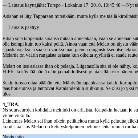
--- Lainaus käyttäjältä: Torspo - Lokakuu 17, 2010, 10:45:48 ---Nyt t
Asiahan ei liity Tapparaan mitenkään, mutta kyllä me täällä kiroiltaisi
--- Lainaus päättyy ---
Eihän siitä tappelusta sinänsä mitään annetakaan, vaan se annetaan siit
olla isompi kuin tuo kaksi peliä. Ainoa vaan että Melart on täysin väär
sijaiskärsijäksi ja saa sen vuoksi liian pienen rangaistuksen itse tekoo
Melartia on väärin rangaista asiasta kun oikeita syyllisiä ei saada raut
Melart on itse asiassa ihan ok pelaaja. Liigatasolla sitä ei ole nähty, 
HIFK:lta käyttää häntä näin ja mahdollisesti pilata sillä koko hänen p
Sekin tuossa ottaa päähän, että Mäntylän tapauksessa kaikki kurinpitotah
taas housuunsa ja laittoivat Karalahdenkin suihkuun. Se olisi jo yksi ra
ulos.
4_TRA
:
Ns suurseurojen kohdalla meininki on erilaista. Kalpakin luetaan jo su
viime viikolla.
Lainamies Melart sai ihan oikein pelikieltoa mutta kyllä peluuttajallek
koodistoa. Jos Melart on kehityskelpoinen pelimies eikä muuta roolia sa
Navigaatio