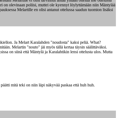
täni Melartille ei olisi tarvinnut antaa yhtään ottelua itse ottelussa
eri on olevinaan poliisi, muttei ole kyennyt löylyttämään niin Mäntylää
auksessa Melartille en olisi antanut ottelussa saadun tuomion lisäksi
likiellon. Ja Melart Karalahden "noudosta" kaksi peliä. What?
mitään. Melartin "nouto" jäi myös tällä kertaa täysin säälittäväksi.
sa on siinä että Mäntylä ja Karalahtikin lensi ottelusta ulos. Mutta
e päätti mitä teki on niin läpi näkyvää paskaa että huh huh.