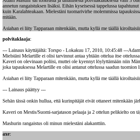
Adam Masuhr sai törkeästä ja tahallisesta polvitaklauksesta vain 3 otte
annetun rangaistuksen lisäksi. Eihän kyseisessä tappelussa tapahtunut 
kuin Karalahteakaan. Mielestäni tuomarivirhe molemmissa tapauksissa on
mitään.
Asiahan ei liity Tapparaan mitenkään, mutta kyllä me täällä kiroiltaisi
polvitaklaaja
:
--- Lainaus käyttäjältä: Torspo - Lokakuu 17, 2010, 10:45:48 ---Adam 
Mielstäni Melartille ei olisi tarvinnut antaa yhtään ottelua itse ottelu
Kaveri on olevinaan poliisi, muttei ole kyennyt löylyttämään niin Män
joka tapauksessa Melartille en olisi antanut ottelussa saadun tuomion l
Asiahan ei liity Tapparaan mitenkään, mutta kyllä me täällä kiroiltaisi
--- Lainaus päättyy ---
Sehän tässä onkin hullua, että kurinpitäjät eivät ottaneet mitenkään jär
Kaveri on Mestis/Suomi-sarjatason pelaaja ja 2 ottelun pelikielto on 
Mashurin rangaistus oli minun mielestäni alakanttiin.
axe
: