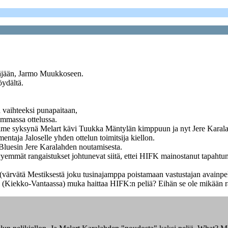
itäjään, Jarmo Muukkoseen.
öydältä.
 vaihteeksi punapaitaan,
emmassa ottelussa.
. Viime syksynä Melart kävi Tuukka Mäntylän kimppuun ja nyt Jere Karal
mentaja Jaloselle yhden ottelun toimitsija kiellon.
 Bluesin Jere Karalahden noutamisesta.
vyemmät rangaistukset johtunevat siitä, ettei HIFK mainostanut tapahtum
värvätä Mestiksestä joku tusinajamppa poistamaan vastustajan avainpelaa
ä (Kiekko-Vantaassa) muka haittaa HIFK:n peliä? Eihän se ole mikään r