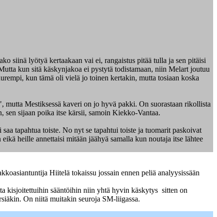
 siinä lyötyä kertaakaan vai ei, rangaistus pitää tulla ja sen pitäisi
. Mutta kun sitä käskynjakoa ei pystytä todistamaan, niin Melart joutuu
suurempi, kun tämä oli vielä jo toinen kertakin, mutta tosiaan koska
na", mutta Mestiksessä kaveri on jo hyvä pakki. On suorastaan rikollista
n, sen sijaan poika itse kärsii, samoin Kiekko-Vantaa.
 saa tapahtua toiste. No nyt se tapahtui toiste ja tuomarit paskoivat
 eikä heille annettaisi mitään jäähyä samalla kun noutaja itse lähtee
kkoasiantuntija Hiitelä tokaissu jossain ennen peliä analyysissään
ta kisjoitettuihin sääntöihin niin yhtä hyvin käskytys sitten on
rsiäkin. On niitä muitakin seuroja SM-liigassa.