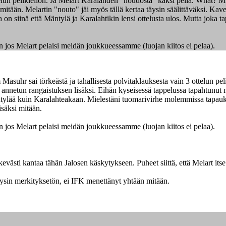
lun pelikiellon. Ja Melart Karalahden "noudosta" kaksi peliä. What? Miels
mitään. Melartin "nouto" jäi myös tällä kertaa täysin säälittäväksi. Kav
 siinä että Mäntylä ja Karalahtikin lensi ottelusta ulos. Mutta joka tap
in jos Melart pelaisi meidän joukkueessamme (luojan kiitos ei pelaa).
Masuhr sai törkeästä ja tahallisesta polvitaklauksesta vain 3 ottelun pe
ssa annetun rangaistuksen lisäksi. Eihän kyseisessä tappelussa tapahtunut 
tylää kuin Karalahteakaan. Mielestäni tuomarivirhe molemmissa tapauksis
isäksi mitään.
in jos Melart pelaisi meidän joukkueessamme (luojan kiitos ei pelaa).
kevästi kantaa tähän Jalosen käskytykseen. Puheet siittä, että Melart its
täysin merkityksetön, ei IFK menettänyt yhtään mitään.