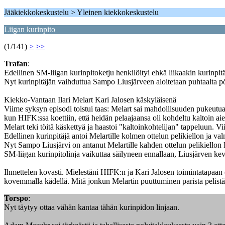
Jääkiekkokeskustelu > Yleinen kiekkokeskustelu
Liigan kurinpito
(1/141)
>
>>
Trafan
:
Edellinen SM-liigan kurinpitoketju henkilöityi ehkä liikaakin kurinp
Nyt kurinpitäjän vaihduttua Sampo Liusjärveen aloitetaan puhtaalta p
Kiekko-Vantaan Ilari Melart Kari Jalosen käskyläisenä
Viime syksyn episodi toistui taas: Melart sai mahdollisuuden pukeutua
kun HIFK:ssa koettiin, että heidän pelaajaansa oli kohdeltu kaltoin ai
Melart teki töitä käskettyä ja haastoi "kaltoinkohtelijan" tappeluun
Edellinen kurinpitäjä antoi Melartille kolmen ottelun pelikiellon ja val
Nyt Sampo Liusjärvi on antanut Melartille kahden ottelun pelikiellon
SM-liigan kurinpitolinja vaikuttaa säilyneen ennallaan, Liusjärven ke
Ihmettelen kovasti. Mielestäni HIFK:n ja Kari Jalosen toimintatapaan (
kovemmalla kädellä. Mitä jonkun Melartin puuttuminen parista pelist
Torspo
:
Nyt täytyy ottaa vähän kantaa tähän kurinpidon linjaan.