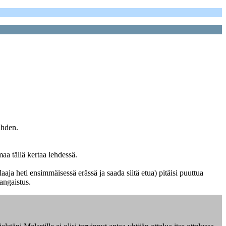
ahden.
aa tällä kertaa lehdessä.
ja heti ensimmäisessä erässä ja saada siitä etua) pitäisi puuttua
angaistus.