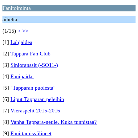
Fanitoiminta
aihetta
(1/15)
>
>>
[1]
Lahjaidea
[2]
Tappara Fan Club
[3]
Sinioranssit (-SO11-)
[4]
Fanipaidat
[5]
"Tapparan puolesta"
[6]
Liput Tapparan peleihin
[7]
Vieraspelit 2015-2016
[8]
Vanha Tappara-neule. Kuka tunnistaa?
[9]
Fanittamisvälineet