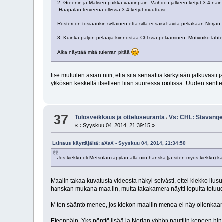
2. Greenin ja Malisen paikka väärinpäin. Vaihdon jälkeen ketjut 3-4 näi
Haapalan terveenä ollessa 3-4 ketjut muuttuisi
Rosteri on tosiaankin sellainen että sillä ei saisi hävitä peliäkään Norja
3. Kuinka paljon pelaajia kiinnostaa Chl:ssä pelaaminen. Motivoiko läh
Aika näyttää mitä tuleman pitää
Itse mutuilen asian niin, että sitä senaattia kärkytään jatkuvasti
ykkösen keskellä itselleen liian suuressa roolissa. Uuden sentt
37
Tulosveikkaus ja otteluseuranta
/
Vs: CHL: Stavanger
«
:
Syyskuu 04, 2014, 21:39:15 »
Lainaus käyttäjältä: aXaX - Syyskuu 04, 2014, 21:34:50
Jos kiekko oli Metsolan räpylän alla niin hanska (ja siten myös kiekko) kä
Maalin takaa kuvatusta videosta näkyi selvästi, ettei kiekko liu
hanskan mukana maaliin, mutta takakamera näytti lopulta totuu
Miten sääntö menee, jos kiekon maaliin menoa ei näy ollenkaan
Eteenpäin. Yks pönttö lisää ja Norjan yöhön nauttiin kepeen hint