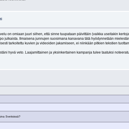
ti
alvelu on omiaan juuri siihen, että sinne tuupataan päivittäin (vaikka useitakin kert
elppo julkaista. Ilmaisena junnujen suosimana kanavana tätä hyödynnetään mielestäni
isesti tarkoitettu kuvien ja videoiden jakamiseen, ei niinkään pitkien tekstien tuo
äni hyvä veto. Laajamittainen ja yksinkertainen kampanja tulee taatuksi noteeratuks
aina Sveitsissä?