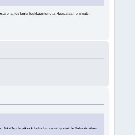
osta olla, jos kerta loukkaantunutta Haapalaa hommattiin
. Miksi Tapola jatkaa kokeilua kun on nähty ettei ole Malisesta siihen