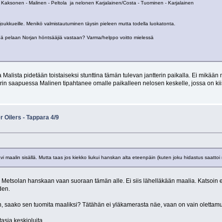
n Kaksonen - Malinen - Peltola ja nelonen Karjalainen/Costa - Tuominen - Karjalainen
n joukkueille. Menikö valmistautuminen täysin pieleen mutta todella luokatonta.
teä pelaan Norjan höntsääjiä vastaan? Varma/helppo voitto mielessä
 ja Malista pidetään toistaiseksi stunttina tämän tulevan jantterin paikalla. Ei mikää
erin saapuessa Malinen tipahtanee omalle paikalleen nelosen keskelle, jossa on kii
 Oilers - Tappara 4/9
vi maalin sisällä. Mutta taas jos kiekko liukui hanskan alta eteenpäin (kuten joku hidastus saattoi n
su Metsolan hanskaan vaan suoraan tämän alle. Ei siis lähelläkään maalia. Katsoin 
den.
, saako sen tuomita maaliksi? Tätähän ei yläkamerasta näe, vaan on vain olettam
asia keskioluita.