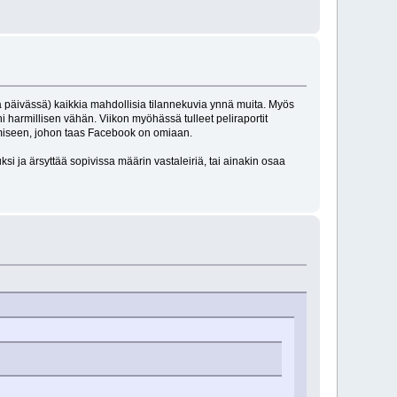
oja päivässä) kaikkia mahdollisia tilannekuvia ynnä muita. Myös
 harmillisen vähän. Viikon myöhässä tulleet peliraportit
ttamiseen, johon taas Facebook on omiaan.
i ja ärsyttää sopivissa määrin vastaleiriä, tai ainakin osaa