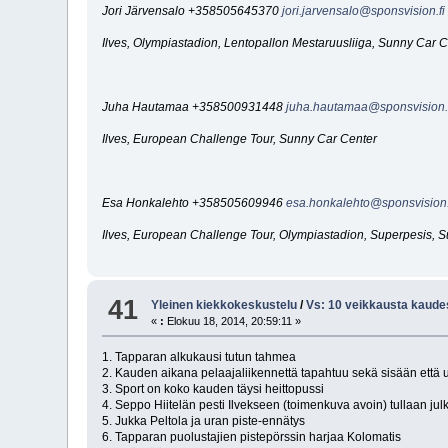
Jori Järvensalo +358505645370
jori.jarvensalo@sponsvision.fi
Ilves, Olympiastadion, Lentopallon Mestaruusliiga, Sunny Car 
Juha Hautamaa +358500931448
juha.hautamaa@sponsvision.
Ilves, European Challenge Tour, Sunny Car Center
Esa Honkalehto +358505609946
esa.honkalehto@sponsvision.
Ilves, European Challenge Tour, Olympiastadion, Superpesis, 
41
Yleinen kiekkokeskustelu
/
Vs: 10 veikkausta kaud
«
:
Elokuu 18, 2014, 20:59:11 »
1. Tapparan alkukausi tutun tahmea
2. Kauden aikana pelaajaliikennettä tapahtuu sekä sisään että 
3. Sport on koko kauden täysi heittopussi
4. Seppo Hiitelän pesti Ilvekseen (toimenkuva avoin) tullaan j
5. Jukka Peltola ja uran piste-ennätys
6. Tapparan puolustajien pistepörssin harjaa Kolomatis