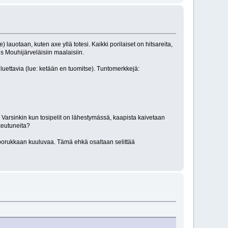
uotaan, kuten axe yllä totesi. Kaikki porilaiset on hitsareita,
 Mouhijärveläisiin maalaisiin.
 luettavia (lue: ketään en tuomitse). Tuntomerkkejä:
 Varsinkin kun tosipelit on lähestymässä, kaapista kaivetaan
keutuneita?
n porukkaan kuuluvaa. Tämä ehkä osaltaan selittää