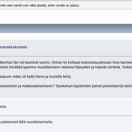
 näet viestit vain niiltä alueilta, joihin sinulla on pääsy.
ahtumakeskustelu
Mitenhän tän nyt kauniisti sanois. Onhan toi kollaasi kokonaisuudessan ihan karme
tekele herättää typerine musiikkeineen sekavia hilpeyden ja häpeän tunteita. Todel
apurin video oli kyllä hieno ja huolella tehty.
hoslaseineen ja makkarabiiseineen? Saiskohan kypäriinkin pienet poninhännät vielä
osta
 pelanneet tällä vuosituhannella.