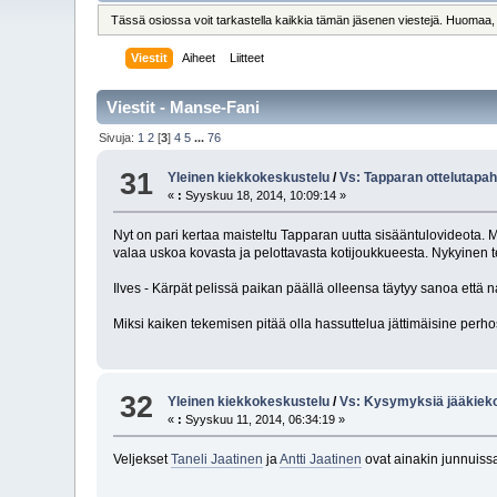
Tässä osiossa voit tarkastella kaikkia tämän jäsenen viestejä. Huomaa, että
Viestit
Aiheet
Liitteet
Viestit - Manse-Fani
Sivuja:
1
2
[
3
]
4
5
...
76
31
Yleinen kiekkokeskustelu
/
Vs: Tapparan ottelutap
«
:
Syyskuu 18, 2014, 10:09:14 »
Nyt on pari kertaa maisteltu Tapparan uutta sisääntulovideota. 
valaa uskoa kovasta ja pelottavasta kotijoukkueesta. Nykyinen 
Ilves - Kärpät pelissä paikan päällä olleensa täytyy sanoa että na
Miksi kaiken tekemisen pitää olla hassuttelua jättimäisine per
32
Yleinen kiekkokeskustelu
/
Vs: Kysymyksiä jääkiek
«
:
Syyskuu 11, 2014, 06:34:19 »
Veljekset
Taneli Jaatinen
ja
Antti Jaatinen
ovat ainakin junnuissa