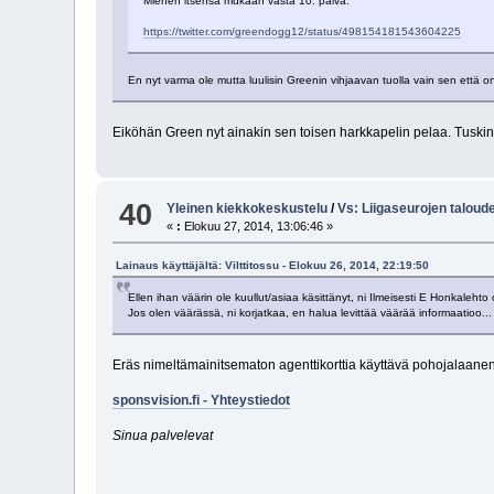
Miehen itsensä mukaan vasta 10. päivä.
https://twitter.com/greendogg12/status/498154181543604225
En nyt varma ole mutta luulisin Greenin vihjaavan tuolla vain sen että 
Eiköhän Green nyt ainakin sen toisen harkkapelin pelaa. Tusk
40
Yleinen kiekkokeskustelu
/
Vs: Liigaseurojen taloud
«
:
Elokuu 27, 2014, 13:06:46 »
Lainaus käyttäjältä: Vilttitossu - Elokuu 26, 2014, 22:19:50
Ellen ihan väärin ole kuullut/asiaa käsittänyt, ni Ilmeisesti E Honkaleht
Jos olen väärässä, ni korjatkaa, en halua levittää väärää informaatioo...
Eräs nimeltämainitsematon agenttikorttia käyttävä pohojalaanen sp
sponsvision.fi - Yhteystiedot
Sinua palvelevat