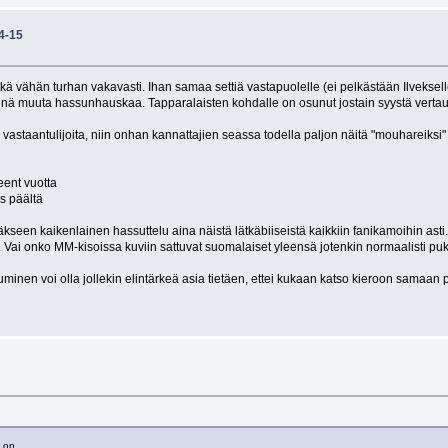
4-15
hän turhan vakavasti. Ihan samaa settiä vastapuolelle (ei pelkästään Ilvekselle) la
nä muuta hassunhauskaa. Tapparalaisten kohdalle on osunut jostain syystä vertaus
vastaantulijoita, niin onhan kannattajien seassa todella paljon näitä "mouhareiksi"
eent vuotta
as päältä
en kaikenlainen hassuttelu aina näistä lätkäbiiseistä kaikkiin fanikamoihin asti.
. Vai onko MM-kisoissa kuviin sattuvat suomalaiset yleensä jotenkin normaalisti pu
luminen voi olla jollekin elintärkeä asia tietäen, ettei kukaan katso kieroon samaa
 on.