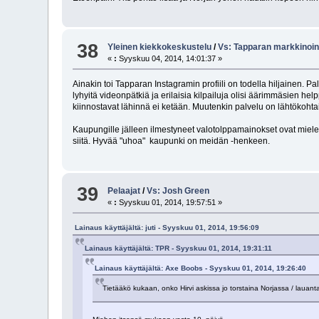
38
Yleinen kiekkokeskustelu
/
Vs: Tapparan markkinoin
«
:
Syyskuu 04, 2014, 14:01:37 »
Ainakin toi Tapparan Instagramin profiili on todella hiljainen. P
lyhyitä videonpätkiä ja erilaisia kilpailuja olisi äärimmäsien h
kiinnostavat lähinnä ei ketään. Muutenkin palvelu on lähtökohta
Kaupungille jälleen ilmestyneet valotolppamainokset ovat mielest
siitä. Hyvää "uhoa" kaupunki on meidän -henkeen.
39
Pelaajat
/
Vs: Josh Green
«
:
Syyskuu 01, 2014, 19:57:51 »
Lainaus käyttäjältä: juti - Syyskuu 01, 2014, 19:56:09
Lainaus käyttäjältä: TPR - Syyskuu 01, 2014, 19:31:11
Lainaus käyttäjältä: Axe Boobs - Syyskuu 01, 2014, 19:26:40
Tietääkö kukaan, onko Hirvi askissa jo torstaina Norjassa / lauant