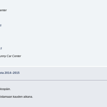
Center
fi
fi
Sunny Car Center
esta 2014–2015
ulospäin.
ulkistamaan kauden aikana.