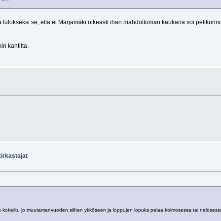
da tulokseksi se, että ei Marjamäki oikeasti ihan mahdottoman kaukana voi pelikunn
n kantilta.
irkastajat
on kokeiltu jo muutamanvuoden siihen ykköseen ja loppujen lopuks pelaa kolmosessa tai nelosessa.