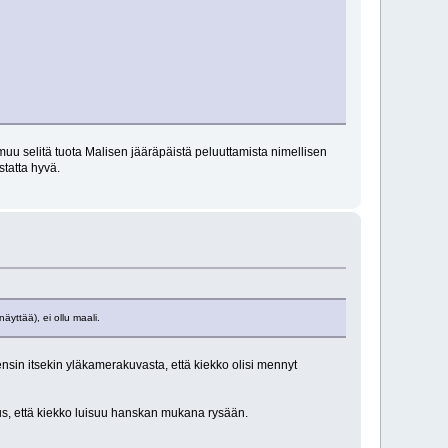
n muu selitä tuota Malisen jääräpäistä peluuttamista nimellisen
statta hyvä.
äyttää), ei ollu maali.
ensin itsekin yläkamerakuvasta, että kiekko olisi mennyt
us, että kiekko luisuu hanskan mukana rysään.