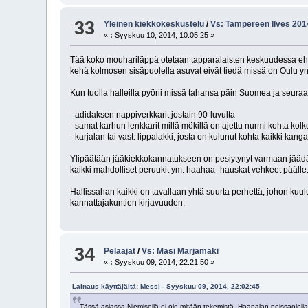
33
Yleinen kiekkokeskustelu
/
Vs: Tampereen Ilves 201
«
:
Syyskuu 10, 2014, 10:05:25 »
Tää koko mouhariläppä otetaan tapparalaisten keskuudessa ehkä vä
kehä kolmosen sisäpuolella asuvat eivät tiedä missä on Oulu yn
Kun tuolla halleilla pyörii missä tahansa päin Suomea ja seuraa 
- adidaksen nappiverkkarit jostain 90-luvulta
- samat karhun lenkkarit millä mökillä on ajettu nurmi kohta kolk
- karjalan tai vast. lippalakki, josta on kulunut kohta kaikki kang
Ylipäätään jääkiekkokannatukseen on pesiytynyt varmaan jäädäkse
kaikki mahdolliset peruukit ym. haahaa -hauskat vehkeet päälle
Hallissahan kaikki on tavallaan yhtä suurta perhettä, johon kuu
kannattajakuntien kirjavuuden.
34
Pelaajat
/
Vs: Masi Marjamäki
«
:
Syyskuu 09, 2014, 22:21:50 »
Lainaus käyttäjältä: Messi - Syyskuu 09, 2014, 22:02:45
Tässä asiassa Niemisellä ei ole mitään tekemistä. Haapalan poissaololla