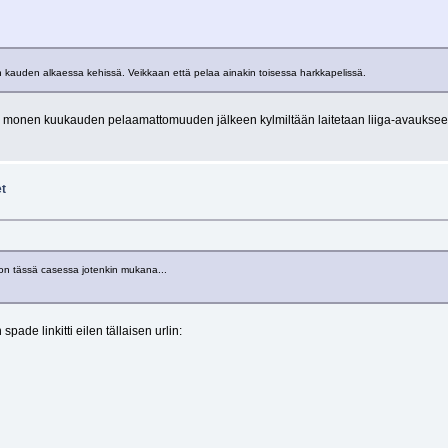
on kauden alkaessa kehissä. Veikkaan että pelaa ainakin toisessa harkkapelissä.
in monen kuukauden pelaamattomuuden jälkeen kylmiltään laitetaan liiga-avauksee
et
o on tässä casessa jotenkin mukana...
ade linkitti eilen tällaisen urlin: