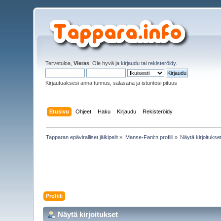
Tervetuloa,
Vieras
. Ole hyvä ja
kirjaudu
tai
rekisteröidy
.
Kirjautuaksesi anna tunnus, salasana ja istuntosi pituus
Etusivu
Ohjeet
Haku
Kirjaudu
Rekisteröidy
Tapparan epäviralliset jälkipelit
»
Manse-Fani:n profiili
»
Näytä kirjoitukse
Profiili
Näytä kirjoitukset