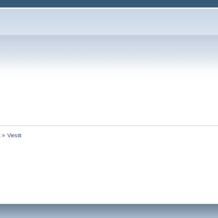
t
»
Viestit