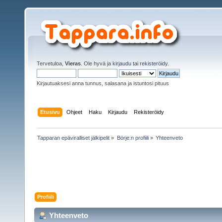
Tervetuloa,
Vieras
. Ole hyvä ja
kirjaudu
tai
rekisteröidy
.
Kirjautuaksesi anna tunnus, salasana ja istuntosi pituus
Etusivu
Ohjeet
Haku
Kirjaudu
Rekisteröidy
Tapparan epäviralliset jälkipelit
»
Börje:n profiili
»
Yhteenveto
Profiili
Yhteenveto