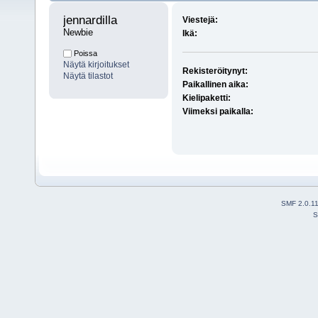
jennardilla 
Viestejä:
Newbie
Ikä:
Poissa
Näytä kirjoitukset
Rekisteröitynyt:
Näytä tilastot
Paikallinen aika:
Kielipaketti:
Viimeksi paikalla:
SMF 2.0.1
S