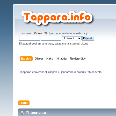
Tervetuloa,
Vieras
. Ole hyvä ja
kirjaudu
tai
rekisteröidy
.
Kirjautuaksesi anna tunnus, salasana ja istuntosi pituus
Etusivu
Ohjeet
Haku
Kirjaudu
Rekisteröidy
Tapparan epäviralliset jälkipelit
»
jennardilla:n profiili
»
Yhteenveto
Profiili
Yhteenveto