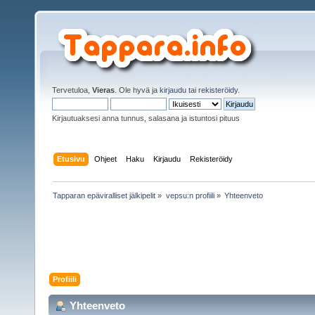
Tervetuloa,
Vieras
. Ole hyvä ja
kirjaudu
tai
rekisteröidy
.
Kirjautuaksesi anna tunnus, salasana ja istuntosi pituus
Etusivu
Ohjeet
Haku
Kirjaudu
Rekisteröidy
Tapparan epäviralliset jälkipelit
»
vepsu:n profiili
»
Yhteenveto
Profiili
Yhteenveto