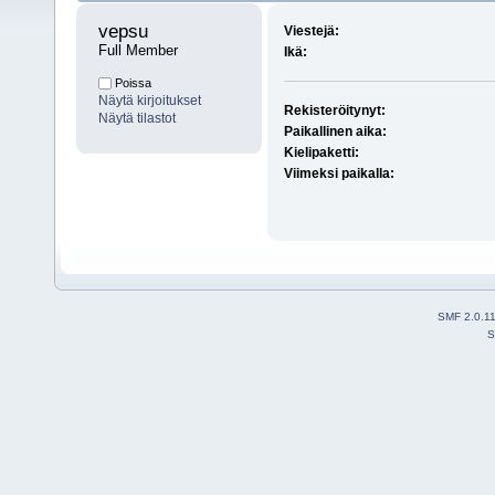
vepsu 
Viestejä:
Full Member
Ikä:
Poissa
Näytä kirjoitukset
Rekisteröitynyt:
Näytä tilastot
Paikallinen aika:
Kielipaketti:
Viimeksi paikalla:
SMF 2.0.1
S