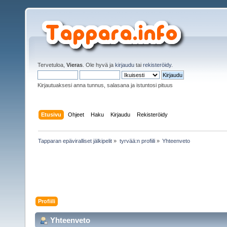
Tervetuloa,
Vieras
. Ole hyvä ja
kirjaudu
tai
rekisteröidy
.
Kirjautuaksesi anna tunnus, salasana ja istuntosi pituus
Etusivu
Ohjeet
Haku
Kirjaudu
Rekisteröidy
Tapparan epäviralliset jälkipelit
»
tyrvää:n profiili
»
Yhteenveto
Profiili
Yhteenveto