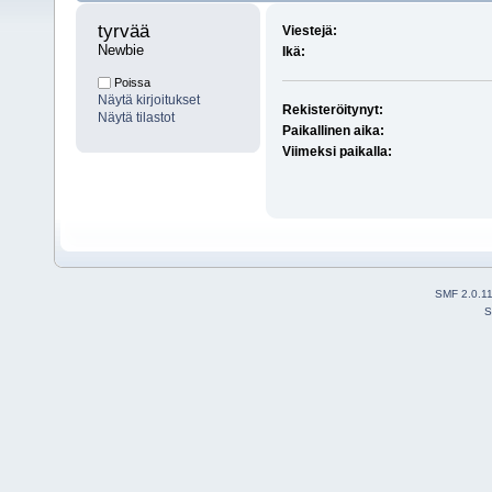
tyrvää 
Viestejä:
Newbie
Ikä:
Poissa
Näytä kirjoitukset
Rekisteröitynyt:
Näytä tilastot
Paikallinen aika:
Viimeksi paikalla:
SMF 2.0.1
S