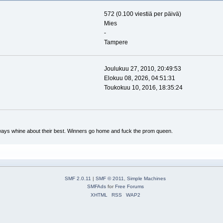
572 (0.100 viestiä per päivä)
Mies
-
Tampere
Joulukuu 27, 2010, 20:49:53
Elokuu 08, 2026, 04:51:31
Toukokuu 10, 2016, 18:35:24
ways whine about their best. Winners go home and fuck the prom queen.
SMF 2.0.11
|
SMF © 2011
,
Simple Machines
SMFAds
for
Free Forums
XHTML
RSS
WAP2