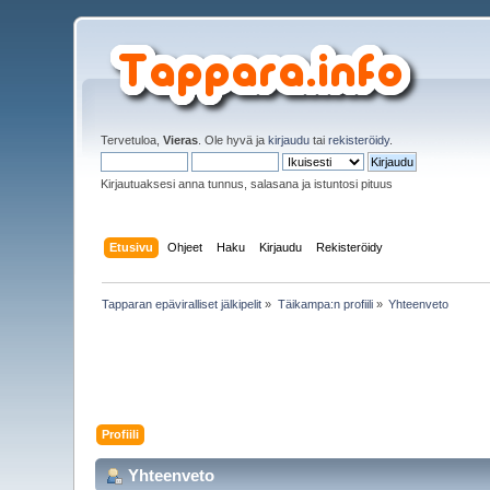
Tervetuloa,
Vieras
. Ole hyvä ja
kirjaudu
tai
rekisteröidy
.
Kirjautuaksesi anna tunnus, salasana ja istuntosi pituus
Etusivu
Ohjeet
Haku
Kirjaudu
Rekisteröidy
Tapparan epäviralliset jälkipelit
»
Täikampa:n profiili
»
Yhteenveto
Profiili
Yhteenveto