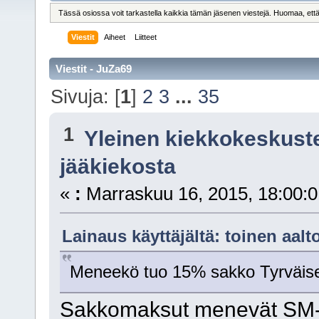
Tässä osiossa voit tarkastella kaikkia tämän jäsenen viestejä. Huomaa, että näe
Viestit
Aiheet
Liitteet
Viestit - JuZa69
Sivuja: [
1
]
2
3
...
35
1
Yleinen kiekkokeskust
jääkiekosta
«
:
Marraskuu 16, 2015, 18:00:0
Lainaus käyttäjältä: toinen aalt
Meneekö tuo 15% sakko Tyrväisen
Sakkomaksut menevät SM-lii