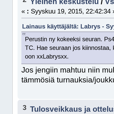
Yleinen keskustelu
/
Vs
«
:
Syyskuu 19, 2015, 22:42:34 
Lainaus käyttäjältä: Labrys - S
Perustin ny kokeeksi seuran. Ps4
TC. Hae seuraan jos kiinnostaa, 
oon xxLabrysxx.
Jos jengiin mahtuu niin m
tämmösiä turnauksia/joukku
3
Tulosveikkaus ja ottel