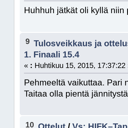
Huhhuh jätkät oli kyllä niin 
9
Tulosveikkaus ja ottel
1. Finaali 15.4
«
:
Huhtikuu 15, 2015, 17:37:22
Pehmeeltä vaikuttaa. Pari ni
Taitaa olla pientä jännitystä
10
Ottelut
/
Vs: HIFK–Tapp