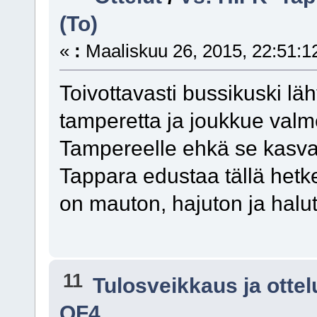
(To)
«
:
Maaliskuu 26, 2015, 22:51:1
Toivottavasti bussikuski läh
tamperetta ja joukkue valm
Tampereelle ehkä se kasvatt
Tappara edustaa tällä het
on mauton, hajuton ja halu
11
Tulosveikkaus ja otte
QF4