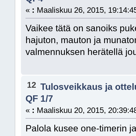
«
:
Maaliskuu 26, 2015, 19:14:4
Vaikee tätä on sanoiks puke
hajuton, mauton ja munaton.
valmennuksen herätellä jo
12
Tulosveikkaus ja otte
QF 1/7
«
:
Maaliskuu 20, 2015, 20:39:4
Palola kusee one-timerin j