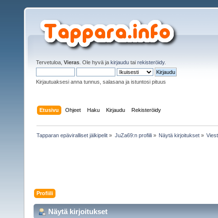
Tervetuloa,
Vieras
. Ole hyvä ja
kirjaudu
tai
rekisteröidy
.
Kirjautuaksesi anna tunnus, salasana ja istuntosi pituus
Etusivu
Ohjeet
Haku
Kirjaudu
Rekisteröidy
Tapparan epäviralliset jälkipelit
»
JuZa69:n profiili
»
Näytä kirjoitukset
»
Viest
Profiili
Näytä kirjoitukset