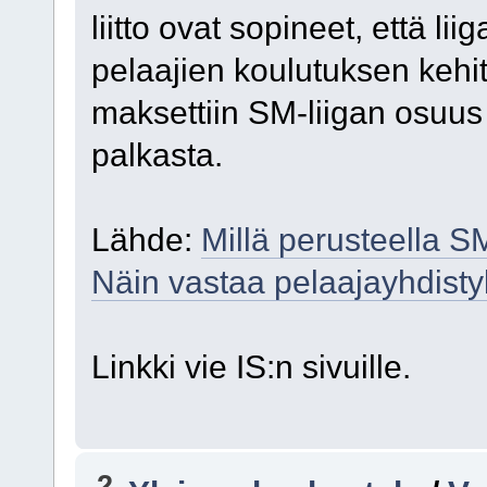
liitto ovat sopineet, että li
pelaajien koulutuksen kehi
maksettiin SM-liigan osuus
palkasta.
Lähde:
Millä perusteella SM
Näin vastaa pelaajayhdist
Linkki vie IS:n sivuille.
2