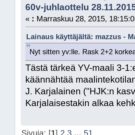
60v-juhlaottelu 28.11.201
«
:
Marraskuu 28, 2015, 18:15:0
Lainaus käyttäjältä: mazzus - M
Nyt sitten yv:lle. Rask 2+2 korke
Tästä tärkeä YV-maali 3-1:
käännähtää maalintekotila
J. Karjalainen ("HJK:n kasv
Karjalaisestakin alkaa kehke
Sivuja: [
1
]
2
3
...
51