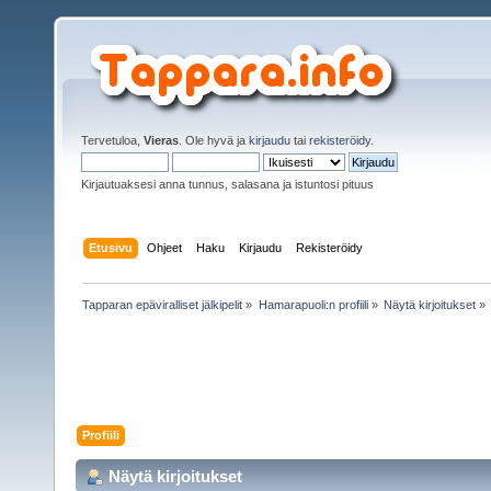
Tervetuloa,
Vieras
. Ole hyvä ja
kirjaudu
tai
rekisteröidy
.
Kirjautuaksesi anna tunnus, salasana ja istuntosi pituus
Etusivu
Ohjeet
Haku
Kirjaudu
Rekisteröidy
Tapparan epäviralliset jälkipelit
»
Hamarapuoli:n profiili
»
Näytä kirjoitukset
»
Profiili
Näytä kirjoitukset