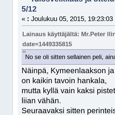
5/12
«
:
Joulukuu 05, 2015, 19:23:03
Lainaus käyttäjältä: Mr.Peter 
date=1449335815
No se oli sitten sellainen peli, aina
Näinpä, Kymeenlaakson ja E
on kaikin tavoin hankala,
mutta kyllä vain kaksi pist
liian vähän.
Seuraavaksi sitten perintei