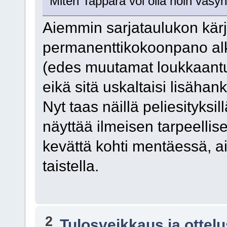
Miten Tappara voi olla noin väsyny
Aiemmin sarjataulukon kärje
permanenttikokoonpano alk
(edes muutamat loukkaantum
eikä sitä uskaltaisi lisähan
Nyt taas näillä peliesityksi
näyttää ilmeisen tarpeellise
kevättä kohti mentäessä, a
taistella.
2
Tulosveikkaus ja ottel