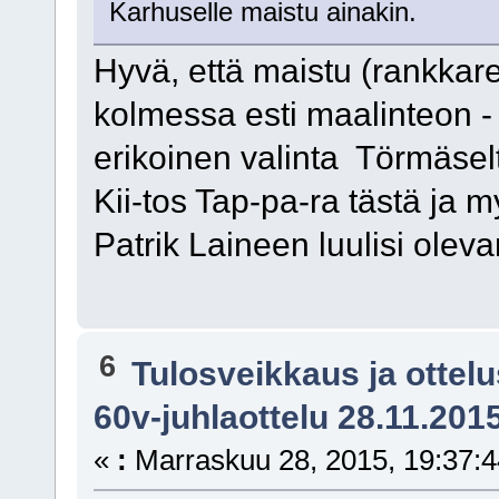
Karhuselle maistu ainakin.
Hyvä, että maistu (rankkare
kolmessa esti maalinteon -
erikoinen valinta Törmäselt
Kii-tos Tap-pa-ra tästä ja 
Patrik Laineen luulisi olev
6
Tulosveikkaus ja ottel
60v-juhlaottelu 28.11.201
«
:
Marraskuu 28, 2015, 19:37:4