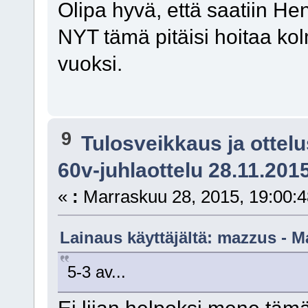
Olipa hyvä, että saatiin He
NYT tämä pitäisi hoitaa kol
vuoksi.
9
Tulosveikkaus ja ottel
60v-juhlaottelu 28.11.201
«
:
Marraskuu 28, 2015, 19:00:4
Lainaus käyttäjältä: mazzus - M
5-3 av...
Ei liian helpoksi mene tämä