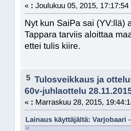
«
:
Joulukuu 05, 2015, 17:17:54
Nyt kun SaiPa sai (YV:llä) a
Tappara tarviis aloittaa ma
ettei tulis kiire.
5
Tulosveikkaus ja ottel
60v-juhlaottelu 28.11.201
«
:
Marraskuu 28, 2015, 19:44:1
Lainaus käyttäjältä: Varjobaari 