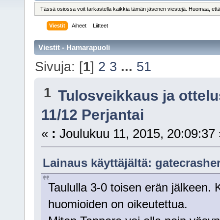
Tässä osiossa voit tarkastella kaikkia tämän jäsenen viestejä. Huomaa, että näe
Viestit
Aiheet
Liitteet
Viestit - Hamarapuoli
Sivuja: [
1
]
2
3
...
51
1
Tulosveikkaus ja ottel
11/12 Perjantai
«
:
Joulukuu 11, 2015, 20:09:37 
Lainaus käyttäjältä: gatecrasher
Taululla 3-0 toisen erän jälkeen. K
huomioiden on oikeutettua.