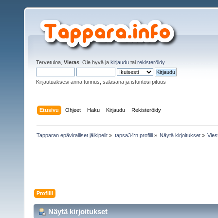
Tervetuloa,
Vieras
. Ole hyvä ja
kirjaudu
tai
rekisteröidy
.
Kirjautuaksesi anna tunnus, salasana ja istuntosi pituus
Etusivu
Ohjeet
Haku
Kirjaudu
Rekisteröidy
Tapparan epäviralliset jälkipelit
»
tapsa34:n profiili
»
Näytä kirjoitukset
»
Viest
Profiili
Näytä kirjoitukset