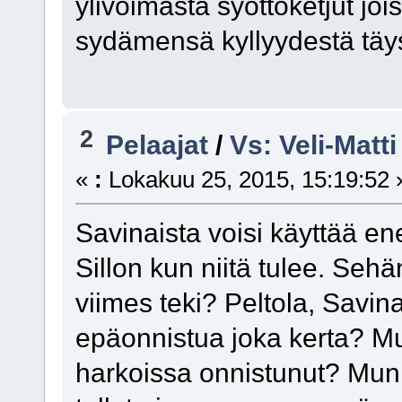
ylivoimasta syöttöketjut j
sydämensä kyllyydestä täys
2
Pelaajat
/
Vs: Veli-Matt
«
:
Lokakuu 25, 2015, 15:19:52 
Savinaista voisi käyttää e
Sillon kun niitä tulee. Sehä
viimes teki? Peltola, Savin
epäonnistua joka kerta? Mu
harkoissa onnistunut? Mun 