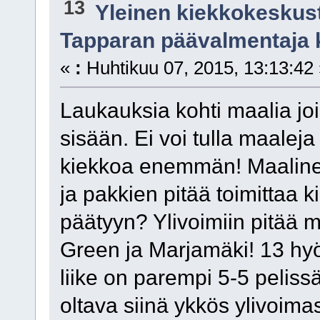
13
Yleinen kiekkokeskus
Tapparan päävalmentaja 
«
:
Huhtikuu 07, 2015, 13:13:42
Laukauksia kohti maalia jo
sisään. Ei voi tulla maaleja
kiekkoa enemmän! Maaline
ja pakkien pitää toimittaa ki
päätyyn? Ylivoimiin pitää 
Green ja Marjamäki! 13 hyö
liike on parempi 5-5 pelis
oltava siinä ykkös ylivoima