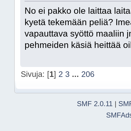
No ei pakko ole laittaa laita
kyetä tekemään peliä? Imeä
vapauttava syöttö maaliin j
pehmeiden käsiä heittää oik
Sivuja: [
1
]
2
3
...
206
SMF 2.0.11
|
SMF
SMFAd