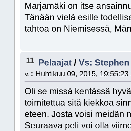
Marjamäki on itse ansainnu
Tänään vielä esille todellis
tahtoa on Niemisessä, Män
11
Pelaajat
/
Vs: Stephen
«
:
Huhtikuu 09, 2015, 19:55:23
Oli se missä kentässä hyvä
toimitettua sitä kiekkoa s
eteen. Josta voisi meidän 
Seuraava peli voi olla viim