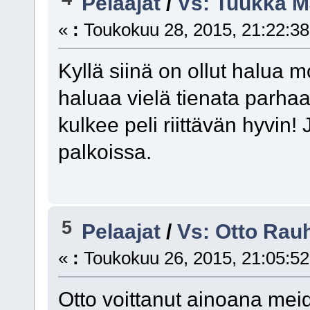
Pelaajat
/
Vs: Tuukka M
«
:
Toukokuu 28, 2015, 21:22:38
Kyllä siinä on ollut halua 
haluaa vielä tienata parhaa
kulkee peli riittävän hyvin!
palkoissa.
5
Pelaajat
/
Vs: Otto Rau
«
:
Toukokuu 26, 2015, 21:05:52
Otto voittanut ainoana mei