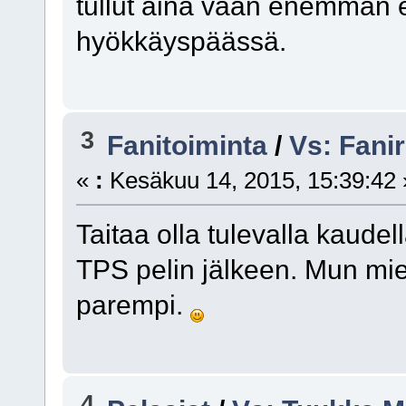
tullut aina vaan enemmän e
hyökkäyspäässä.
3
Fanitoiminta
/
Vs: Fanir
«
:
Kesäkuu 14, 2015, 15:39:42 
Taitaa olla tulevalla kaudell
TPS pelin jälkeen. Mun miele
parempi.
4