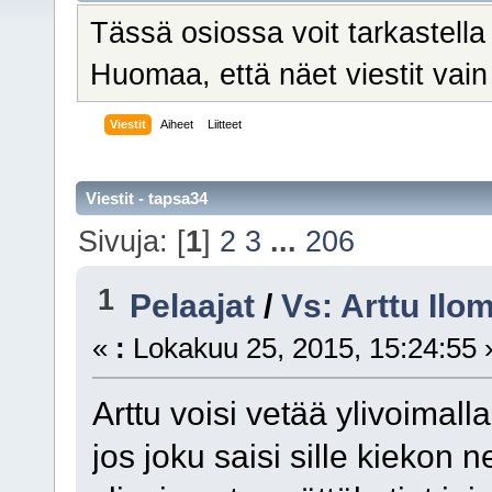
Tässä osiossa voit tarkastella
Huomaa, että näet viestit vain n
Viestit
Aiheet
Liitteet
Viestit - tapsa34
Sivuja: [
1
]
2
3
...
206
1
Pelaajat
/
Vs: Arttu Ilo
«
:
Lokakuu 25, 2015, 15:24:55 
Arttu voisi vetää ylivoimall
jos joku saisi sille kiekon 