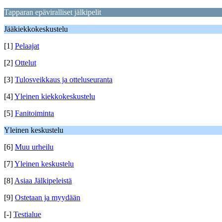
Tapparan epäviralliset jälkipelit
Jääkiekkokeskustelu
[1]
Pelaajat
[2]
Ottelut
[3]
Tulosveikkaus ja otteluseuranta
[4]
Yleinen kiekkokeskustelu
[5]
Fanitoiminta
Yleinen keskustelu
[6]
Muu urheilu
[7]
Yleinen keskustelu
[8]
Asiaa Jälkipeleistä
[9]
Ostetaan ja myydään
[-]
Testialue