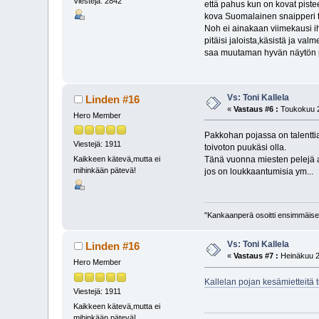
Viestejä: 2842
että pahus kun on kovat piste
kova Suomalainen snaipperi t
Noh ei ainakaan viimekausi ih
pitäisi jaloista,käsistä ja val
saa muutaman hyvän näytön 
Vs: Toni Kallela
Linden #16
«
Vastaus #6 :
Toukokuu 2
Hero Member
Pakkohan pojassa on talenttia 
Viestejä: 1911
toivoton puukäsi olla.
Tänä vuonna miesten pelejä al
Kaikkeen kätevä,mutta ei
mihinkään pätevä!
jos on loukkaantumisia ym...
"Kankaanperä osoitti ensimmäises
Vs: Toni Kallela
Linden #16
«
Vastaus #7 :
Heinäkuu 2
Hero Member
Kallelan pojan kesämietteitä 
Viestejä: 1911
Kaikkeen kätevä,mutta ei
mihinkään pätevä!