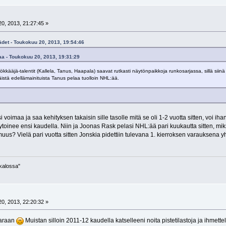
0, 2013, 21:27:45 »
ädet - Toukokuu 20, 2013, 19:54:46
a - Toukokuu 20, 2013, 19:31:29
ökkääjä-talentit (Kallela, Tanus, Haapala) saavat rutkasti näytönpaikkoja runkosarjassa, sillä sii
äistä edellämainituista Tanus pelaa tuolloin NHL:ää.
oimaa ja saa kehityksen takaisin sille tasolle mitä se oli 1-2 vuotta sitten, voi iha
toinee ensi kaudella. Niin ja Joonas Rask pelasi NHL:ää pari kuukautta sitten, m
uus? Vielä pari vuotta sitten Jonskia pidettiin tulevana 1. kierroksen varauksena
ukalossa"
0, 2013, 22:20:32 »
paraan
Muistan silloin 2011-12 kaudella katselleeni noita pistetilastoja ja ihmettel