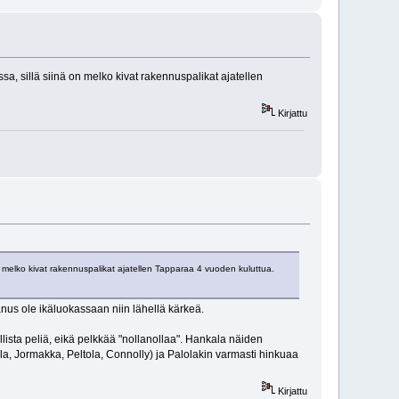
sa, sillä siinä on melko kivat rakennuspalikat ajatellen
Kirjattu
on melko kivat rakennuspalikat ajatellen Tapparaa 4 vuoden kuluttua.
anus ole ikäluokassaan niin lähellä kärkeä.
llista peliä, eikä pelkkää "nollanollaa". Hankala näiden
ela, Jormakka, Peltola, Connolly) ja Palolakin varmasti hinkuaa
Kirjattu