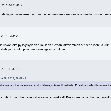
, 2013, 20:41:41 »
ä jalalla, mutta kuitenkin varmaan ensimmäisten joukossa liipasimella. En vaihtaisi 
 2013, 23:34:26 »
tse uskon että pystyy hyvään tulokseen hieman taitavamman sentterin vierellä kuin Ma
 nähdä jalostuuko potentiaali sm-liigaan ja milloin
 2013, 11:32:40 »
kuu 08, 2013, 20:41:41
jalalla, mutta kuitenkin varmaan ensimmäisten joukossa liipasimella. En vaihtaisi edes Kaksosen tilal
 mihinkn muuhun, niin Kaksovertaus oksettaa!!! Kaksonen on niin hajuton, mauton 