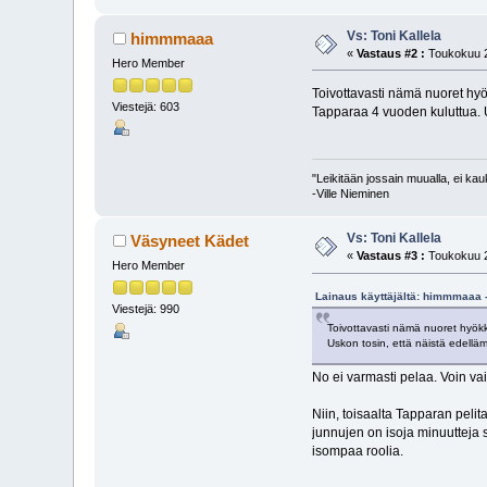
Vs: Toni Kallela
himmmaaa
«
Vastaus #2 :
Toukokuu 2
Hero Member
Toivottavasti nämä nuoret hyök
Viestejä: 603
Tapparaa 4 vuoden kuluttua. U
"Leikitään jossain muualla, ei ka
-Ville Nieminen
Vs: Toni Kallela
Väsyneet Kädet
«
Vastaus #3 :
Toukokuu 2
Hero Member
Lainaus käyttäjältä: himmmaaa 
Viestejä: 990
Toivottavasti nämä nuoret hyökkä
Uskon tosin, että näistä edelläm
No ei varmasti pelaa. Voin va
Niin, toisaalta Tapparan pelit
junnujen on isoja minuutteja s
isompaa roolia.