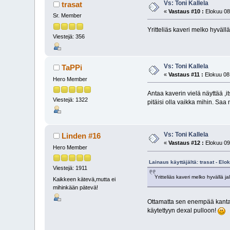
Vs: Toni Kallela
trasat
«
Vastaus #10 :
Elokuu 08
Sr. Member
Yritteliäs kaveri melko hyväll
Viestejä: 356
Vs: Toni Kallela
TaPPi
«
Vastaus #11 :
Elokuu 08,
Hero Member
Antaa kaverin vielä näyttää ,i
Viestejä: 1322
pitäisi olla vaikka mihin. Saa
Vs: Toni Kallela
Linden #16
«
Vastaus #12 :
Elokuu 09,
Hero Member
Lainaus käyttäjältä: trasat - Elo
Viestejä: 1911
Yritteliäs kaveri melko hyvällä 
Kaikkeen kätevä,mutta ei
mihinkään pätevä!
Ottamatta sen enempää kantaa
käytettyyn dexal pulloon!