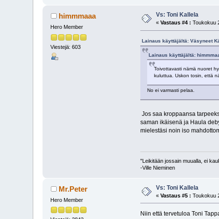
Vs: Toni Kallela
himmmaaa
«
Vastaus #4 :
Toukokuu 2
Hero Member
Lainaus käyttäjältä: Väsyneet K
Viestejä: 603
Lainaus käyttäjältä: himmmaa
Toivottavasti nämä nuoret hy
kuluttua. Uskon tosin, että n
No ei varmasti pelaa.
Jos saa kroppaansa tarpeeksi v
saman ikäisenä ja Haula deby
mielestäsi noin iso mahdottom
"Leikitään jossain muualla, ei ka
-Ville Nieminen
Vs: Toni Kallela
Mr.Peter
«
Vastaus #5 :
Toukokuu 2
Hero Member
Niin että tervetuloa Toni Tap