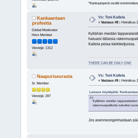
"Kankaanperä osoitti ensimmäises
Vs: Toni Kallela
Kankaantaan
profeetta
«
Vastaus #8 :
Heinäkuu 2
Global Moderator
Kyllähän meidän tapparalaiste
Hero Member
haluaisi tällaisia rakennuspal
Kallela pelaa kärkiketjuissa.
Viestejä: 1312
THERE CAN BE ONLY ONE
Vs: Toni Kallela
Naapuriseurasta
«
Vastaus #9 :
Heinäkuu 2
Sr. Member
Lainaus käyttäjältä: Kankaantaa
Viestejä: 287
Kyllähän meidän tapparalaisten t
rakennuspalikoita tuleviksi vuos
Jos asenneongelmastaan pääse