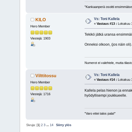
"Kankaanperä osoitti ensimmäises
Vs: Toni Kallela
KILO
«
Vastaus #13 :
Lokakuu 1
Hero Member
Tekikö jätkä uransa ensimmäi
Viestejä: 1903
Onneksi olkoon, (jos näin oli).
Numerot ei valehtele, mutta tilasto
Vs: Toni Kallela
Vilttitossu
«
Vastaus #14 :
Lokakuu 1
Hero Member
Kallela pelas hienon ja ennak
Viestejä: 1716
hyödyllisempi joukkueelle.
"Varo ettei talos pala!"
Sivuja: [
1
]
2
3
...
14
Siirry ylös