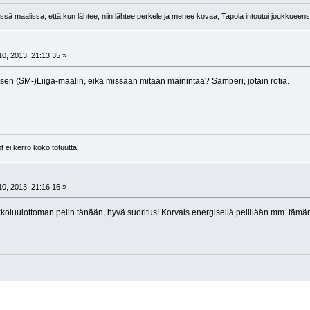
sä maalissa, että kun lähtee, niin lähtee perkele ja menee kovaa, Tapola intoutui joukkueens
0, 2013, 21:13:35 »
sen (SM-)Liiga-maalin, eikä missään mitään mainintaa? Samperi, jotain rotia.
t ei kerro koko totuutta.
0, 2013, 21:16:16 »
koluulottoman pelin tänään, hyvä suoritus! Korvais energisellä pelillään mm. tämän