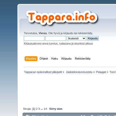
Tervetuloa,
Vieras
. Ole hyvä ja
kirjaudu
tai
rekisteröidy
.
Kirjautuaksesi anna tunnus, salasana ja istuntosi pituus
Etusivu
Ohjeet
Haku
Kirjaudu
Rekisteröidy
Tapparan epäviralliset jälkipelit
»
Jääkiekkokeskustelu
»
Pelaajat
»
Toni 
Sivuja: [
1
]
2
3
...
14
Siirry alas