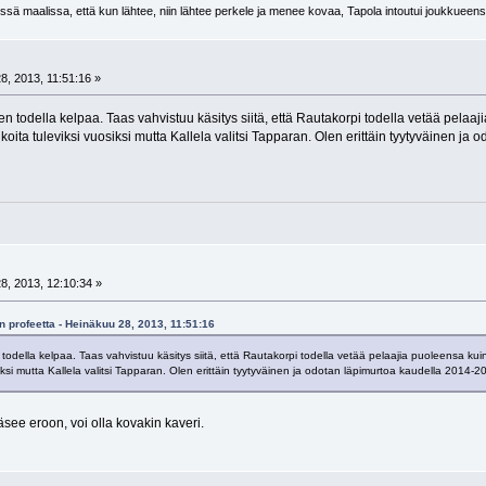
sä maalissa, että kun lähtee, niin lähtee perkele ja menee kovaa, Tapola intoutui joukkueens
8, 2013, 11:51:16 »
n todella kelpaa. Taas vahvistuu käsitys siitä, että Rautakorpi todella vetää pelaa
ikoita tuleviksi vuosiksi mutta Kallela valitsi Tapparan. Olen erittäin tyytyväinen
8, 2013, 12:10:34 »
n profeetta - Heinäkuu 28, 2013, 11:51:16
odella kelpaa. Taas vahvistuu käsitys siitä, että Rautakorpi todella vetää pelaajia puoleensa kuin
iksi mutta Kallela valitsi Tapparan. Olen erittäin tyytyväinen ja odotan läpimurtoa kaudella 2014-
e eroon, voi olla kovakin kaveri.