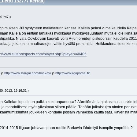
Luettu 132777 kertaa)
:01:47 »
opimuksen -93 syntyneen mailataiturin kanssa. Kallela pelasi viime kaudella Kalpa
siaan Kallela on erittäin lahjakas hyökkääjä hyökkäyssuuntaan mutta ei ole ikinä s
lipaikka. Nivala Cowboysin kasvatti voitti A-junioreiden pistepörssin kaudella 2011
 pelaaja joka osuu maalirautojen väliin hyvällä prosentilla. Heikkoutena tietenkin o
p://www.eliteprospects.com/player.php?player=40405
ja
http://www.stargm.com/hockey/
ja
http://www.liigaporssi.fi/
0, 2013, 19:16:31 »
n Kallelan lopullinen paikka kokoonpanossa? Äärettömän lahjakas mutta tuskin teho
ja mahdollisesti myös ylivoimaa siihen päälle. Tänään julkaistujen nimien perust
oukkaantumissumaa joukkueen kohdalle jossain vaiheessa kautta satu. Kaverista mit
2014-2015 liigaan johtavampaan rooliin Barkovin lähdettyä isompiin ympröihin?