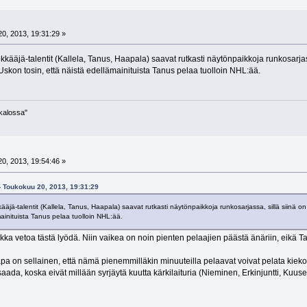
0, 2013, 19:31:29 »
kääjä-talentit (Kallela, Tanus, Haapala) saavat rutkasti näytönpaikkoja runkosarjas
skon tosin, että näistä edellämainituista Tanus pelaa tuolloin NHL:ää.
ukalossa"
0, 2013, 19:54:46 »
- Toukokuu 20, 2013, 19:31:29
äjä-talentit (Kallela, Tanus, Haapala) saavat rutkasti näytönpaikkoja runkosarjassa, sillä siinä 
ainituista Tanus pelaa tuolloin NHL:ää.
ikka vetoa tästä lyödä. Niin vaikea on noin pienten pelaajien päästä änäriin, eikä T
apa on sellainen, että nämä pienemmilläkin minuuteilla pelaavat voivat pelata kieko
aada, koska eivät millään syrjäytä kuutta kärkilaituria (Nieminen, Erkinjuntti, Kuus