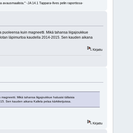
a avausmaalista." -JA 14.1 Tappara-Ilves pelin raportissa-
jia puoleensa kuin magneetti. Mikä tahansa liigajoukkue
 ja odotan läpimurtoa kaudella 2014-2015. Sen kauden aikana
Kirjattu
 magneetti. Mikä tahansa liigajoukkue haluaisi tällaisia
2015. Sen kauden aikana Kallela pelaa kärkiketjuissa.
Kirjattu