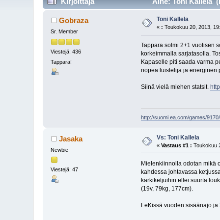
Kirjoittaja
Aihe: Toni Kallela (
Toni Kallela
Gobraza
«
:
Toukokuu 20, 2013, 19
Sr. Member
Tappara solmi 2+1 vuotisen s
Viestejä: 436
korkeimmalla sarjatasolla. To
Kapaselle piti saada varma pe
Tappara!
nopea luistelija ja energinen
Siinä vielä miehen statsit.
htt
http://suomi.ea.com/games/9170/
Vs: Toni Kallela
Jasaka
«
Vastaus #1 :
Toukokuu 2
Newbie
Mielenkiinnolla odotan mikä o
Viestejä: 47
kahdessa johtavassa ketjussa 
kärkiketjuihin ellei suurta l
(19v, 79kg, 177cm).
LeKissä vuoden sisäänajo ja 