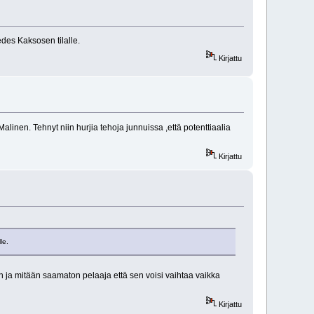
edes Kaksosen tilalle.
Kirjattu
linen. Tehnyt niin hurjia tehoja junnuissa ,että potenttiaalia
Kirjattu
le.
ja mitään saamaton pelaaja että sen voisi vaihtaa vaikka
Kirjattu