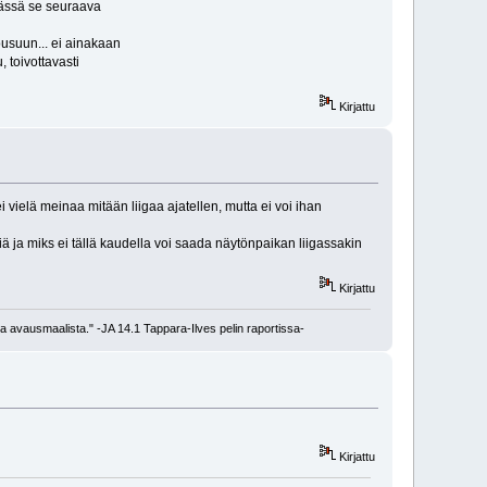
 tässä se seuraava
ousuun... ei ainakaan
, toivottavasti
Kirjattu
 vielä meinaa mitään liigaa ajatellen, mutta ei voi ihan
ä ja miks ei tällä kaudella voi saada näytönpaikan liigassakin
Kirjattu
a avausmaalista." -JA 14.1 Tappara-Ilves pelin raportissa-
Kirjattu