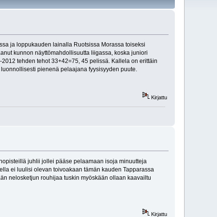
ssa ja loppukauden lainalla Ruotsissa Morassa toiseksi
aanut kunnon näyttömahdollisuutta liigassa, koska juniori
-2012 tehden tehot 33+42=75, 45 pelissä. Kallela on erittäin
n luonnollisesti pienenä pelaajana fyysisyyden puute.
Kirjattu
pisteillä juhlii jollei pääse pelaamaan isoja minuutteja
eella ei luulisi olevan toivoakaan tämän kauden Tapparassa
ään nelosketjun rouhijaa tuskin myöskään ollaan kaavailtu
Kirjattu