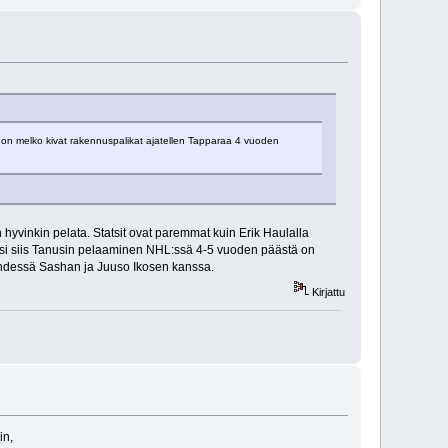
nä on melko kivat rakennuspalikat ajatellen Tapparaa 4 vuoden
n hyvinkin pelata. Statsit ovat paremmat kuin Erik Haulalla
iksi siis Tanusin pelaaminen NHL:ssä 4-5 vuoden päästä on
 yhdessä Sashan ja Juuso Ikosen kanssa.
Kirjattu
in,