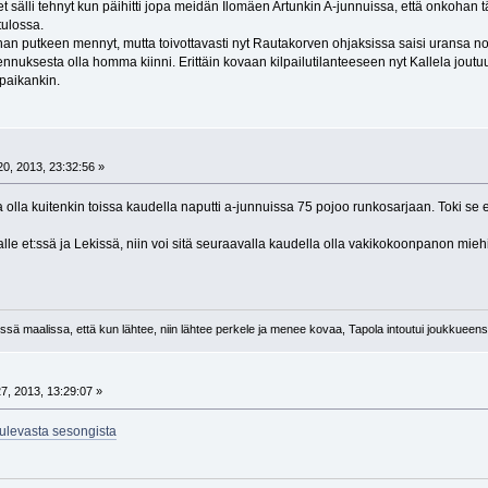
et sälli tehnyt kun päihitti jopa meidän Ilomäen Artunkin A-junnuissa, että onkohan
ulossa.
an putkeen mennyt, mutta toivottavasti nyt Rautakorven ohjaksissa saisi uransa n
mennuksesta olla homma kiinni. Erittäin kovaan kilpailutilanteeseen nyt Kallela joutuu
paikankin.
0, 2013, 23:32:56 »
olla kuitenkin toissa kaudella naputti a-junnuissa 75 pojoo runkosarjaan. Toki se ei
le et:ssä ja Lekissä, niin voi sitä seuraavalla kaudella olla vakikokoonpanon miehi
sä maalissa, että kun lähtee, niin lähtee perkele ja menee kovaa, Tapola intoutui joukkueens
7, 2013, 13:29:07 »
tulevasta sesongista